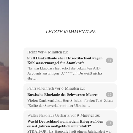
LETZTE KOMMENTARE
Heinz
vor 4 Minuten zu:
Statt Dunkelflaute eher Hitze-Blackout wegen
42
Kühlwassermangel für Atomkraft
"Es war klar, dass hier sofort die bekannten AfD-
Accounts anspringen" A*****ch! Du weißt nichts
über…
Fahrradheinrich
vor 6 Minuten zu:
Russische Blockade des Schwarzen Meeres
35
Vielen Dank zunächst, Herr Silnizki, für den Text. Zitat:
"Sollte der Seeverkehr mit der Ukraine…
Walter Nikolaus Gerhartz
vor 9 Minuten zu:
Wacht Deutschland nun in dem Krieg auf, den
61
es seit Jahren maßgeblich unterstützt?
STRATFOR: US-Hauptziel seit einem Jahrhundert war