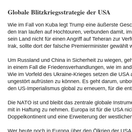
Globale Blitzkriegsstrategie der USA
Wie im Fall von Kuba legt Trump eine äußerste Gesch
den Iran laufen auf Hochtouren, verbunden damit, im 
sein Land nicht für einen Angriff auf Teheran zur Ve
Irak, sollte dort der falsche Premierminister gewählt
Um Russland und China in Sicherheit zu wiegen, geht
in einem Fall die Friedensverhandlungen, wie im ander
Wie im Vorfeld des Ukraine-Krieges setzen die USA a
ungestört aufrüsten zu können. Es geht darum, unbo
den US-Imperialismus global zu erneuern, für die e
Die NATO ist und bleibt das zentrale globale Inst
mit in Haftung zu nehmen. Europa ist für die USA ni
Doppelkontinent und eine Erweiterung der westlich
Wer heute noch in Europa über den Ölkrieg der USA 