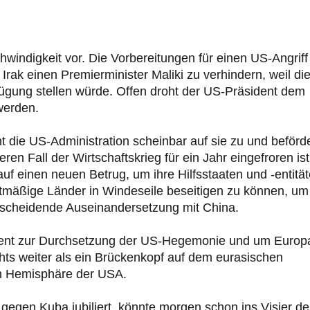
windigkeit vor. Die Vorbereitungen für einen US-Angriff
Irak einen Premierminister Maliki zu verhindern, weil di
rfügung stellen würde. Offen droht der US-Präsident dem
 werden.
 die US-Administration scheinbar auf sie zu und beförde
en Fall der Wirtschaftskrieg für ein Jahr eingefroren ist
uf einen neuen Betrug, um ihre Hilfsstaaten und -entitä
tmäßige Länder in Windeseile beseitigen zu können, um
ntscheidende Auseinandersetzung mit China.
rument zur Durchsetzung der US-Hegemonie und um Europ
chts weiter als ein Brückenkopf auf dem eurasischen
en Hemisphäre der USA.
gegen Kuba jubiliert, könnte morgen schon ins Visier de