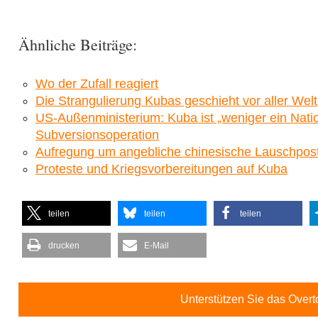
Ähnliche Beiträge:
Wo der Zufall reagiert
Die Strangulierung Kubas geschieht vor aller Welt
US-Außenministerium: Kuba ist „weniger ein Nati
Subversionsoperation
Aufregung um angebliche chinesische Lauschpos
Proteste und Kriegsvorbereitungen auf Kuba
teilen
teilen
teilen
drucken
E-Mail
Unterstützen Sie das Over