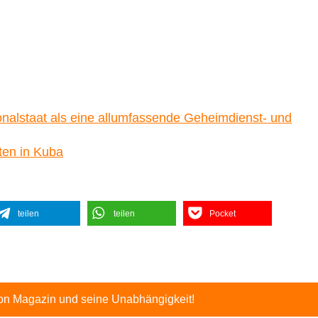
onalstaat als eine allumfassende Geheimdienst- und
ten in Kuba
teilen
teilen
Pocket
ton Magazin und seine Unabhängigkeit!