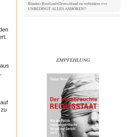
Bündnis Russland+Deutschland zu verhindern ==>
UNBEDINGT ALLES ANHÖREN!!
emil
vor 12 Minuten zu:
Die Araber und die Shoah
1
rden
Was soll das nützen, gegen eine offen faschistische
Ideologie die allen Ernstes glaubt ihre Vorstellungen…
rt.
Patient 0
vor 1 Stunde zu:
Helmut Schelsky – Der Mann, der den
34
Marxismus überlebte
EMPFEHLUNG
> Eine schwammige Kritik, die nicht an der Theorie
 aus
nachweist, dass die fehlerhaft oder unvollständig…
,
@Frank
vor 3 Stunden zu:
Absurde Debatte um Ceuta-„Invasion“ durch
16
Marokko vertieft EU-Spaltung
Europa führt wieder einmal die perfekte Debatte über
das falsche Problem. In Ceuta strömen nicht…
 auf
 zu
Conrad
vor 4 Stunden zu:
Entkernen, Umfunktionieren und (feindlich)
49
Übernehmen
Die NATO-Manöver gibt es noch. Mehr, als, zuvor,
größere, nur eben jetzt ein paar tausend…