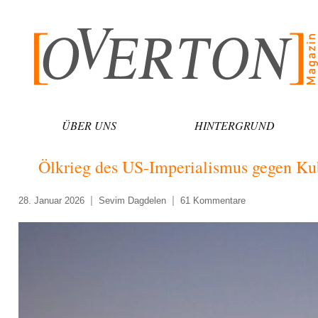
Zum
Inhalt
springen
ÜBER UNS
HINTERGRUND
Ölkrieg des US-Imperialismus gegen Ku
28. Januar 2026
Sevim Dagdelen
61 Kommentare