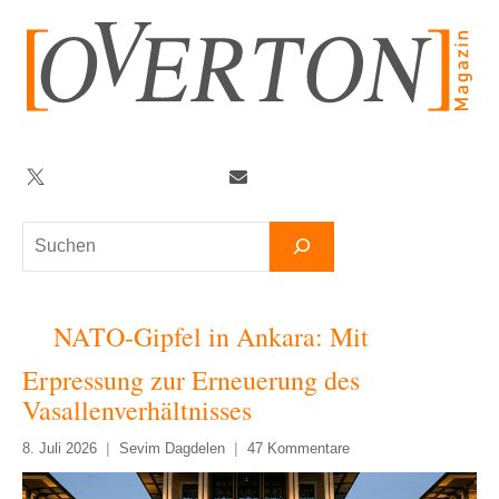
Zum
Inhalt
springen
Twitter
Facebook
YouTube
Telegram
Newsletter
Suchen
NATO-Gipfel in Ankara: Mit
Erpressung zur Erneuerung des
Vasallenverhältnisses
8. Juli 2026
Sevim Dagdelen
47 Kommentare