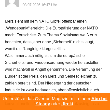
08.07.2026 16:47 Uhr
Merz sieht mit dem NATO Gipfel offenbar einen
„Wendepunkt“ erreicht. Die Europäisierung der NATO
macht Fortschritte. Zum Thema Sozialstaat weiß er zu
berichten, dass jener ohne „Sicherheit“ nichts taugt,
womit die Rangfolge klargestellt ist.
Was immer auch nötig ist, um die europäische
Sicherheits- und Friedensordnung wieder herzustellen,
wird machtvoll in Angriff genommen. Die Verarmung der
Bürger ist der Preis, den Merz und Seinesgleichen zu
zahlen bereit sind. Der Niedergang der deutschen
Industrie ist zwar bedauerlich, aber offensichtlich auch
kein Einspruch gegen das Vorhaben, zur stärksten
Unterstütze das Overton Magazin: mit einem
Abo bei
Steady
oder
direkt
!
konventionellen Militärmacht Europas aufzusteigen zu