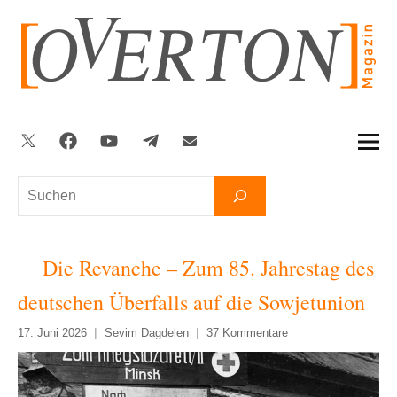
Zum
Inhalt
springen
Twitter
Facebook
YouTube
Telegram
Newsletter
Suchen
Die Revanche – Zum 85. Jahrestag des
deutschen Überfalls auf die Sowjetunion
17. Juni 2026
Sevim Dagdelen
37 Kommentare