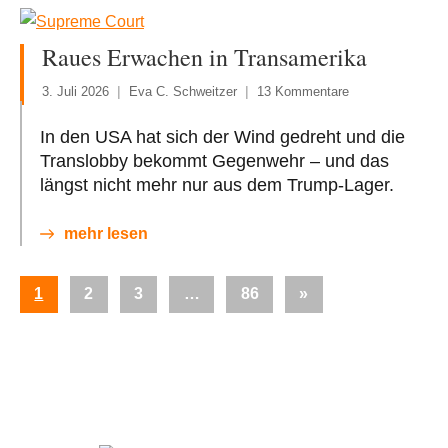
Raues Erwachen in Transamerika
3. Juli 2026
Eva C. Schweitzer
13 Kommentare
In den USA hat sich der Wind gedreht und die
Translobby bekommt Gegenwehr – und das
längst nicht mehr nur aus dem Trump-Lager.
mehr lesen
Seitennummerierung
Nächste
1
2
3
…
86
»
der
Beiträge
Beiträge