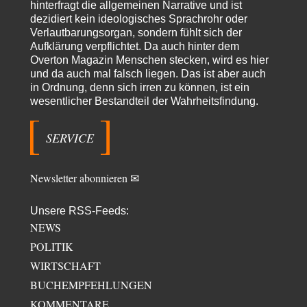
hinterfragt die allgemeinen Narrative und ist
dezidiert kein ideologisches Sprachrohr oder
Modulation
vor 15 Stunden zu:
Verlautbarungsorgan, sondern fühlt sich der
From Field to Glass – Bio hochprozentig
6
Aufklärung verpflichtet. Da auch hinter dem
statt Kaffeefahrten in die Lüneburger Heide bald Einschiffungen ab
Ostende zur Abfüllung mit Whiksy samt…
Overton Magazin Menschen stecken, wird es hier
und da auch mal falsch liegen. Das ist aber auch
Stefan M
vor 16 Stunden zu:
in Ordnung, denn sich irren zu können, ist ein
Masseninvasion von Ceuta: Ein organisierter Angriff
2
wesentlicher Bestandteil der Wahrheitsfindung.
Ja ja, das ist der Fluch der schönen neuen Smartphone-Zeit. Einer ruft und
Zehntausende dackeln…
SERVICE
Schattenland
vor 21 Stunden zu:
Unkabarettistische Anstalten
1
Dem schließe ich mich 100 pro an - das deutsche politische Kabarett ist
Newsletter abonnieren ✉
tot (Lisa…
YaSa
vor 22 Stunden zu:
Unsere RSS-Feeds:
Dissonanzen
1
NEWS
Kleine Korrektur: Anders als Moshe Zuckermann schildet gab es in den
POLITIK
1960er und 1970er Jahren…
WIRTSCHAFT
Wolfgang Wirth
vor 23 Stunden zu:
BUCHEMPFEHLUNGEN
Entkernen, Umfunktionieren und (feindlich) Übernehmen
48
@Froschhaut Vielen Dank für Ihre freundlichen Worte. Ich nehme an,
KOMMENTARE