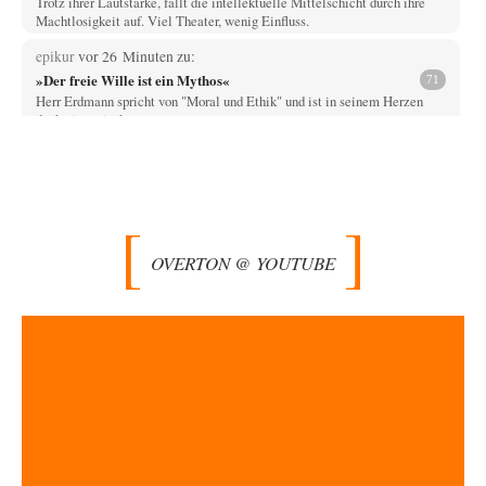
Trotz ihrer Lautstärke, fällt die intellektuelle Mittelschicht durch ihre
Machtlosigkeit auf. Viel Theater, wenig Einfluss.
epikur
vor 26 Minuten zu:
»Der freie Wille ist ein Mythos«
71
Herr Erdmann spricht von "Moral und Ethik" und ist in seinem Herzen
doch ein typisch…
DIRTY OPERATING SYSTEM
vor 40 Minuten zu:
Wie arm sind wir, Herr Schneider?
19
@AeaP Vor der "Wende" 1989/90 gab es im Wertewesten schon eine
Wende, die "geistig-moralische Wende"…
Woody Box
vor 1 Stunde zu:
OVERTON @ YOUTUBE
Die von Selenskij angeordnete 40-Tage-Operation hat den
42
Krieg weiter eskaliert
Die westlichen Eliten brauchen den Konflikt mit Russland geradezu, weil
das NATO/EU-Konglomerat bei einem Friedensschluss…
emil
vor 2 Stunden zu:
Absurde Debatte um Ceuta-„Invasion“ durch Marokko
29
vertieft EU-Spaltung
China sagt jetzt auch etwas: Interessant ist vor allem die offizielle
Anerkennung der USA, das…
overton4cm
vor 10 Stunden zu: