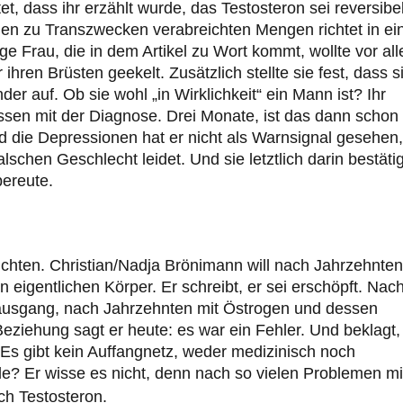
t, dass ihr erzählt wurde, das Testosteron sei reversibel
 den zu Transzwecken verabreichten Mengen richtet in e
ge Frau, die in dem Artikel zu Wort kommt, wollte vor al
ihren Brüsten geekelt. Zusätzlich stellte sie fest, dass s
r auf. Ob sie wohl „in Wirklichkeit“ ein Mann ist? Ihr
ssen mit der Diagnose. Drei Monate, ist das dann schon
d die Depressionen hat er nicht als Warnsignal gesehen,
lschen Geschlecht leidet. Und sie letztlich darin bestätig
bereute.
chten. Christian/Nadja Brönimann will nach Jahrzehnten
 eigentlichen Körper. Er schreibt, er sei erschöpft. Nac
ausgang, nach Jahrzehnten mit Östrogen und dessen
iehung sagt er heute: es war ein Fehler. Und beklagt,
t. Es gibt kein Auffangnetz, weder medizinisch noch
e? Er wisse es nicht, denn nach so vielen Problemen mi
ch Testosteron.