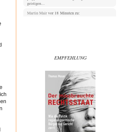
geistigen…
Martin Mair
vor 18 Minuten zu:
Ein Bild der Friedensbewegung
11
e
Einer Friedensdemo vorzuwerfen, keinen einheitlichen
Slogan, kein einheitliches Auftreten zu haben, ist so
etwas von…
d
Martin Mair
vor 33 Minuten zu:
Die Araber und die Shoah
3
EMPFEHLUNG
Moshe Zuckermann schreibt in seiner Rezension doch
selbst gegen die "homogen-monolithischen
Zuschreibungen" an und dennoch…
Fahrradheinrich
vor 3 Stunden zu:
Russische Blockade des Schwarzen Meeres
35
e
Vielen Dank zunächst, Herr Silnizki, für den Text. Zitat:
"Sollte der Seeverkehr mit der Ukraine…
ich
ben
Patient 0
vor 4 Stunden zu:
n
Helmut Schelsky – Der Mann, der den
34
Marxismus überlebte
> Eine schwammige Kritik, die nicht an der Theorie
nachweist, dass die fehlerhaft oder unvollständig…
d