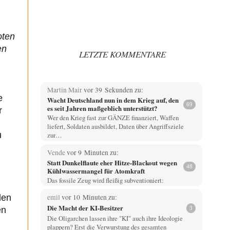
oten
en
LETZTE KOMMENTARE
Martin Mair
vor 39 Sekunden zu:
e
Wacht Deutschland nun in dem Krieg auf, den
69
es seit Jahren maßgeblich unterstützt?
r
Wer den Krieg fast zur GÄNZE finanziert, Waffen
liefert, Soldaten ausbildet, Daten über Angriffsziele
u
zur…
Vende
vor 9 Minuten zu:
Statt Dunkelflaute eher Hitze-Blackout wegen
48
Kühlwassermangel für Atomkraft
Das fossile Zeug wird fleißig subventioniert:
emil
vor 10 Minuten zu:
den
Die Macht der KI-Besitzer
3
en
Die Oligarchen lassen ihre "KI" auch ihre Ideologie
plappern? Erst die Verwurstung des gesamten