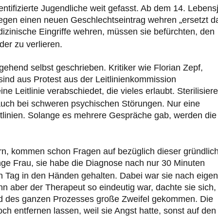
entifizierte Jugendliche weit gefasst. Ab dem 14. Lebens
egen einen neuen Geschlechtseintrag wehren „ersetzt d
izinische Eingriffe wehren, müssen sie befürchten, den
der zu verlieren.
gehend selbst geschrieben. Kritiker wie Florian Zepf,
sind aus Protest aus der Leitlinienkommission
 Leitlinie verabschiedet, die vieles erlaubt. Sterilisier
 auch bei schweren psychischen Störungen. Nur eine
itlinien. Solange es mehrere Gespräche gab, werden die
ern, kommen schon Fragen auf bezüglich dieser gründlic
nge Frau, sie habe die Diagnose nach nur 30 Minuten
n Tag in den Händen gehalten. Dabei war sie nach eigen
nn aber der Therapeut so eindeutig war, dachte sie sich,
end des ganzen Prozesses große Zweifel gekommen. Die
h entfernen lassen, weil sie Angst hatte, sonst auf den