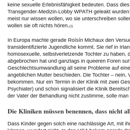
keine sexuelle Erlebnisfähigkeit bedeuten. Dass dies 
Transgender-Medizin-Lobby WPATH geleakt wurden: do
meist nur wissen wollen, wo sie unterschreiben sol
wollen sie oft nichts hören.
(2)
In Europa machte gerade Roísín Michaux den Versuch,
transidentifizierte Jugendliche kommt. Sie rief in Irl
homosexuelle, selbstverletzende Tochter zu haben, 
abgebrochen hat und ganztags in queeren Foren surf
Geschlechtsumwandlung all seine Probleme auf ein
angeblichen Mutter beschieden. Die Tochter – nein,
bekommen. Nur ein Termin in der Klinik mit zwei Ges
Psychiater) und schon signalisiert die Klinik Berei
der Vater der Behandlung nicht zustimme, solle man
Die Kliniken müssen benennen, dass nicht al
Dass Kinder gegen solch eine nachlässige Art, mit 