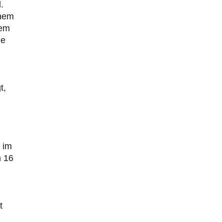
.
inem
lem
ie
t,
 im
h 16
t