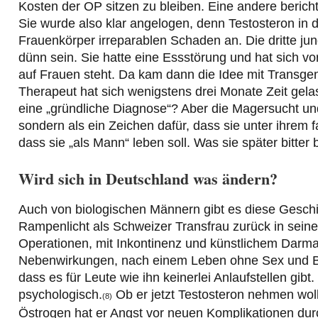
Kosten der OP sitzen zu bleiben. Eine andere berichte
Sie wurde also klar angelogen, denn Testosteron in
Frauenkörper irreparablen Schaden an. Die dritte jun
dünn sein. Sie hatte eine Essstörung und hat sich vor 
auf Frauen steht. Da kam dann die Idee mit Transgende
Therapeut hat sich wenigstens drei Monate Zeit gela
eine „gründliche Diagnose“? Aber die Magersucht un
sondern als ein Zeichen dafür, dass sie unter ihrem fa
dass sie „als Mann“ leben soll. Was sie später bitter 
Wird sich in Deutschland was ändern?
Auch von biologischen Männern gibt es diese Geschi
Rampenlicht als Schweizer Transfrau zurück in seinen
Operationen, mit Inkontinenz und künstlichem Darm
Nebenwirkungen, nach einem Leben ohne Sex und Bez
dass es für Leute wie ihn keinerlei Anlaufstellen gib
psychologisch.
Ob er jetzt Testosteron nehmen woll
(8)
Östrogen hat er Angst vor neuen Komplikationen dur