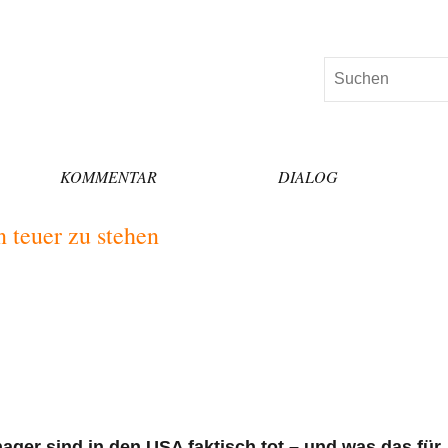
Suchen
KOMMENTAR
DIALOG
teuer zu stehen
ager sind in den USA faktisch tot – und was das für