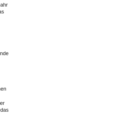
jahr
as
ende
hen
er
 das