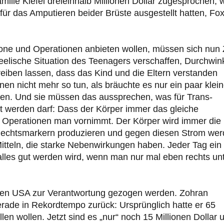
lle Kiefel dreieinhalb Millionen Dollar zugesprochen, w
für das Amputieren beider Brüste ausgestellt hatten, Fo
mone und Operationen anbieten wollen, müssen sich nun 
eelische Situation des Teenagers verschaffen, Durchwin
reiben lassen, dass das Kind und die Eltern verstanden
en nicht mehr so tun, als bräuchte es nur ein paar klei
n. Und sie müssen das aussprechen, was für Trans-
t werden darf: Dass der Körper immer das gleiche
 Operationen man vornimmt. Der Körper wird immer die
chlechtsmarkern produzieren und gegen diesen Strom we
tteln, die starke Nebenwirkungen haben. Jeder Tag ein
alles gut werden wird, wenn man nur mal eben rechts un
in den USA zur Verantwortung gezogen werden. Zohran
rade in Rekordtempo zurück: Ursprünglich hatte er 65
len wollen. Jetzt sind es „nur“ noch 15 Millionen Dollar 