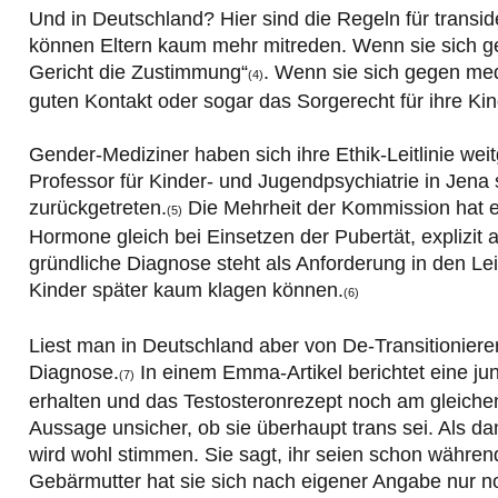
Und in Deutschland? Hier sind die Regeln für transid
können Eltern kaum mehr mitreden. Wenn sie sich g
Gericht die Zustimmung“
. Wenn sie sich gegen med
(4)
guten Kontakt oder sogar das Sorgerecht für ihre Kin
Gender-Mediziner haben sich ihre Ethik-Leitlinie weit
Professor für Kinder- und Jugendpsychiatrie in Jena 
zurückgetreten.
Die Mehrheit der Kommission hat eine
(5)
Hormone gleich bei Einsetzen der Pubertät, explizit
gründliche Diagnose steht als Anforderung in den Le
Kinder später kaum klagen können.
(6)
Liest man in Deutschland aber von De-Transitionier
Diagnose.
In einem Emma-Artikel berichtet eine ju
(7)
erhalten und das Testosteronrezept noch am gleiche
Aussage unsicher, ob sie überhaupt trans sei. Als da
wird wohl stimmen. Sie sagt, ihr seien schon währ
Gebärmutter hat sie sich nach eigener Angabe nur noc