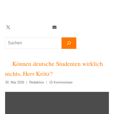
Zum
Inhalt
springen
Twitter
Facebook
YouTube
Telegram
Newsletter
Suchen
Können deutsche Studenten wirklich
nichts, Herr Krötz?
30. Mai 2026
Redaktion
15 Kommentare
„Können
deutsche
Studenten