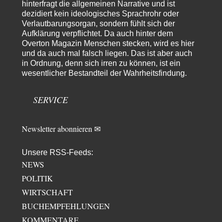
Gaby Weber stellt fest : "So ist das in der Bundesrepublik: von
hinterfragt die allgemeinen Narrative und ist
Transparenz, Rechtstaatlichkeit und…
dezidiert kein ideologisches Sprachrohr oder
Verlautbarungsorgan, sondern fühlt sich der
El-G
vor 1 Tag zu:
Aufklärung verpflichtet. Da auch hinter dem
US-Außenministerium: Kuba ist „weniger ein Nationalstaat
32
Overton Magazin Menschen stecken, wird es hier
als eine allumfassende Geheimdienst- und
und da auch mal falsch liegen. Das ist aber auch
Subversionsoperation
Gut, dass Sie »Schande« geschrieben haben und nicht „Scheitern“, denn
in Ordnung, denn sich irren zu können, ist ein
das war und ist es…
wesentlicher Bestandteil der Wahrheitsfindung.
Stefan M
vor 1 Tag zu:
Masseninvasion von Ceuta: Ein organisierter Angriff
2
SERVICE
Ja ja, das ist der Fluch der schönen neuen Smartphone-Zeit. Einer ruft und
Zehntausende dackeln…
Newsletter abonnieren ✉
Unsere RSS-Feeds:
NEWS
POLITIK
WIRTSCHAFT
BUCHEMPFEHLUNGEN
KOMMENTARE