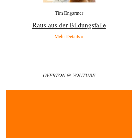
Peter Müller
vor 6 Stunden zu:
Der Krieg aus dem Baumarkt: Wie billige Drohnen die
1
Militärmacht verändern
Tim Engartner
Warum werden wichtigere Fragen nicht gestellt? Auch die KI könnte mir
nur sagen, was die…
Raus aus der Bildungsfalle
Claire Grube
vor 7 Stunden zu:
Mehr Details »
»Der freie Wille ist ein Mythos«
41
Rrrrrrichtig: Kritik am Chef und Du wirst exkludiert. Ein typischer
Schulterklopferblog. Wer wie Herr Erdmann…
kwf
vor 7 Stunden zu:
Wie arm sind wir, Herr Schneider?
20
"Der Wertewesten hätte ihn verhindern können." Da liegen Sie falsch.
OVERTON @ YOUTUBE
Und warum? Erstens, weil der…
Platons Sokrates
vor 8 Stunden zu:
Die Revolution, die nie scheiterte
22
Es gibt 3 Arten von Freiheit: die geistige ,die seelische und die physische.
Man darf…
Erzengelin
vor 9 Stunden zu:
Leihmutterschaft als Zweig des Transhumanismus
35
es ist zum verzweifeln. so widerlich. ekelhaft, grausam. wahrscheinlich
hat das alles keinen zweck mehr,…