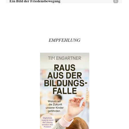
Ein Bild der Friedensbewegung
6
@DOS: „Noch Fragen, jemp1965?“ „Nein danke, DIRTY OPERATING
SYSTEM, absolut brillanter Kommentar, volle Zustimmung!!!“ 👍👍👍
Zack15
vor 1 Stunde zu:
Die Westbank in New York
5
Noch so einer, der viel schwatzt, wenn der Tag lang ist. Etwa die Frage
nach…
EMPFEHLUNG
Artur_C
vor 2 Stunden zu:
Rechts- oder Linksträger?
37
Aber traut euch, mit einer Latzhose rumzulaufen. Machen sie nicht. Zu
geringes Aggressionspotential.
im-vertrauen-gesagt
vor 2 Stunden zu:
Helmut Schelsky – Der Mann, der den Marxismus überlebte
33
Was man sagen könnte das er die Rolle des Menschen unterschätzt hat
und ihm mehr…
Rubis
vor 3 Stunden zu:
Die von Selenskij angeordnete 40-Tage-Operation hat den
65
Krieg weiter eskaliert
Hallo venice im Link unten gibt es einen Screenshot vielleicht ist es der
Besagte.....