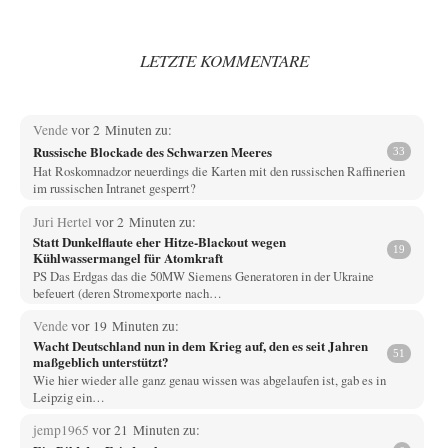
LETZTE KOMMENTARE
Vende
vor 2 Minuten zu:
Russische Blockade des Schwarzen Meeres
33
Hat Roskomnadzor neuerdings die Karten mit den russischen Raffinerien
im russischen Intranet gesperrt?
Juri Hertel
vor 2 Minuten zu:
Statt Dunkelflaute eher Hitze-Blackout wegen
19
Kühlwassermangel für Atomkraft
PS Das Erdgas das die 50MW Siemens Generatoren in der Ukraine
befeuert (deren Stromexporte nach…
Vende
vor 19 Minuten zu:
Wacht Deutschland nun in dem Krieg auf, den es seit Jahren
51
maßgeblich unterstützt?
Wie hier wieder alle ganz genau wissen was abgelaufen ist, gab es in
Leipzig ein…
jemp1965
vor 21 Minuten zu: