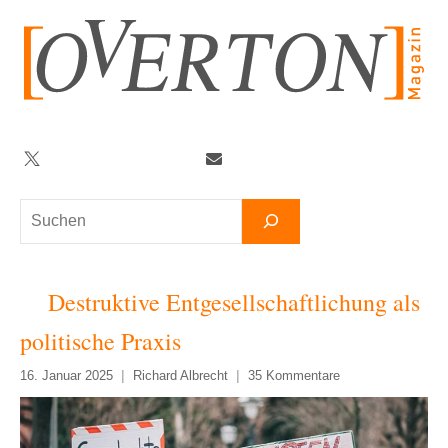
Zum
Inhalt
springen
Twitter
Facebook
YouTube
Telegram
Newsletter
Suchen
Destruktive Entgesellschaftlichung als
politische Praxis
16. Januar 2025
Richard Albrecht
35 Kommentare