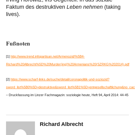
Faktum des destruktiven
Leben nehmen
(taking
lives).
Fußnoten
[1]
http://www.trend.infopartisan.net/Armenozid/%5B4-
Richard%20Albrecht%5D
%20Murder(ing)%20Armenians%20(SZRKG%202014).pdf
[2]
https://www.scharf-links.de/suche/detail/coronapolitik-und-soziozid?
sword_list%5B0%5D=destruktive&sword_list%5B1%5D=entgesellschaftlichung&no_ca
– Druckfassung im Linzer Fachmagazin: soziologie heute, Heft 94, April 2014: 44-45
Richard Albrecht