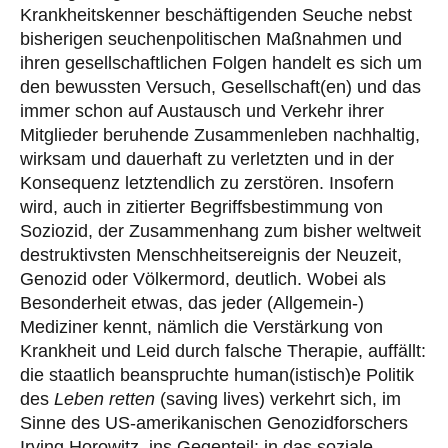
Krankheitskenner beschäftigenden Seuche nebst
bisherigen seuchenpolitischen Maßnahmen und
ihren gesellschaftlichen Folgen handelt es sich um
den bewussten Versuch, Gesellschaft(en) und das
immer schon auf Austausch und Verkehr ihrer
Mitglieder beruhende Zusammenleben nachhaltig,
wirksam und dauerhaft zu verletzten und in der
Konsequenz letztendlich zu zerstören. Insofern
wird, auch in zitierter Begriffsbestimmung von
Soziozid, der Zusammenhang zum bisher weltweit
destruktivsten Menschheitsereignis der Neuzeit,
Genozid oder Völkermord, deutlich. Wobei als
Besonderheit etwas, das jeder (Allgemein-)
Mediziner kennt, nämlich die Verstärkung von
Krankheit und Leid durch falsche Therapie, auffällt:
die staatlich beanspruchte human(istisch)e Politik
des
Leben retten
(saving lives) verkehrt sich, im
Sinne des US-amerikanischen Genozidforschers
Irving Horowitz, ins Gegenteil: in das soziale