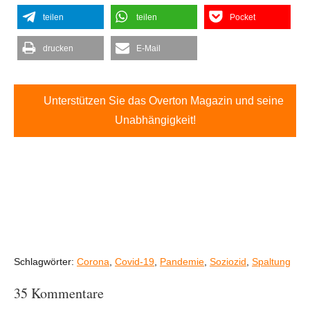
teilen
teilen
Pocket
drucken
E-Mail
Unterstützen Sie das Overton Magazin und seine
Unabhängigkeit!
Schlagwörter:
Corona
,
Covid-19
,
Pandemie
,
Soziozid
,
Spaltung
35 Kommentare