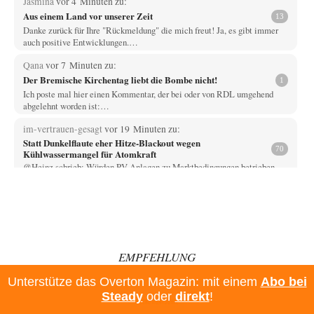
Jasmina
vor 4 Minuten zu:
Aus einem Land vor unserer Zeit
13
Danke zurück für Ihre "Rückmeldung" die mich freut! Ja, es gibt immer
auch positive Entwicklungen.…
Qana
vor 7 Minuten zu:
Der Bremische Kirchentag liebt die Bombe nicht!
1
Ich poste mal hier einen Kommentar, der bei oder von RDL umgehend
abgelehnt worden ist:…
im-vertrauen-gesagt
vor 19 Minuten zu:
Statt Dunkelflaute eher Hitze-Blackout wegen
70
Kühlwassermangel für Atomkraft
@Heinz schrieb: Würden PV-Anlagen zu Marktbedingungen betrieben,
würden sie sich beim derzeitigen Ausbaustand kaum lohnen.…
Igel
vor 22 Minuten zu:
Territoriale Neuordnung der Ukraine?
32
Das sind sowieso alles ungenaue Berechnungen, denn letztendlich geht es
immer um die reale Kaufkraft.…
EMPFEHLUNG
Theo Noestonto
vor 58 Minuten zu:
Die Macht der KI-Besitzer
Unterstütze das Overton Magazin: mit einem
Abo bei
17
@DIRTY OPERATING SYSTEM Ihre Argumentation teile ich, soweit
Steady
oder
direkt
!
wir uns auf den aktuellen Moment beziehen.…