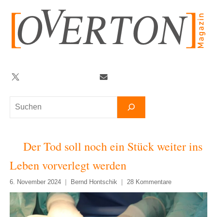
Zum
Inhalt
springen
Twitter
Facebook
YouTube
Telegram
Newsletter
Suchen
Der Tod soll noch ein Stück weiter ins
Leben vorverlegt werden
6. November 2024
Bernd Hontschik
28 Kommentare