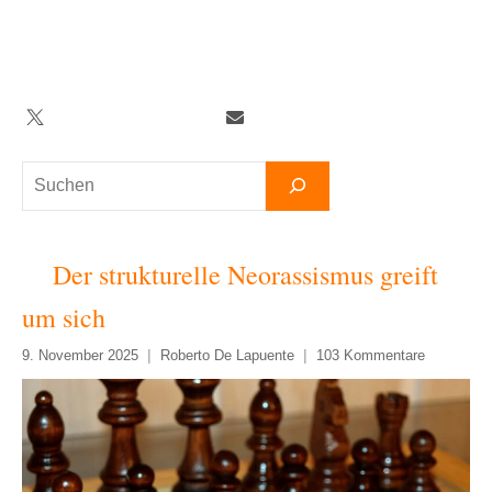
Zum
Inhalt
springen
Twitter
Facebook
YouTube
Telegram
Newsletter
Suchen
Der strukturelle Neorassismus greift
um sich
9. November 2025
Roberto De Lapuente
103 Kommentare