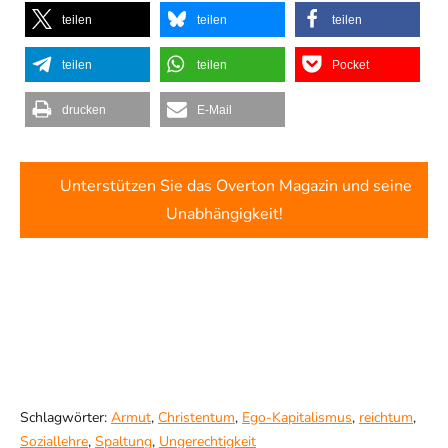
teilen
teilen
teilen
teilen
teilen
Pocket
drucken
E-Mail
Unterstützen Sie das Overton Magazin und seine
Unabhängigkeit!
Schlagwörter:
Armut
,
Christentum
,
Ego-Kapitalismus
,
reichtum
,
Soziallehre
,
Spaltung
,
Ungerechtigkeit