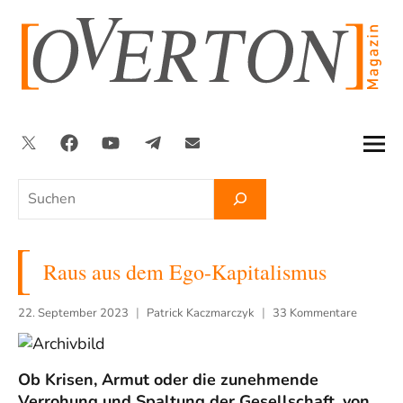
Zum
Inhalt
springen
Twitter
Facebook
YouTube
Telegram
Newsletter
Suchen
Raus aus dem Ego-Kapitalismus
22. September 2023
Patrick Kaczmarczyk
33 Kommentare
Ob Krisen, Armut oder die zunehmende
Verrohung und Spaltung der Gesellschaft, von