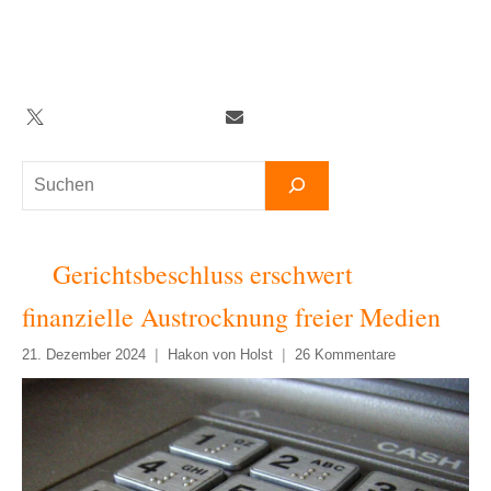
Zum
Inhalt
springen
Twitter
Facebook
YouTube
Telegram
Newsletter
Suchen
Gerichtsbeschluss erschwert
finanzielle Austrocknung freier Medien
21. Dezember 2024
Hakon von Holst
26 Kommentare