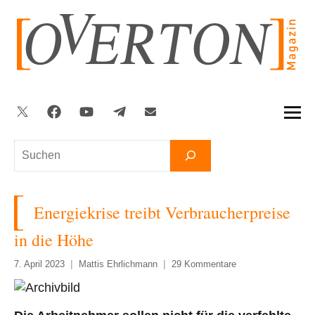
Zum
Inhalt
springen
Twitter
Facebook
YouTube
Telegram
Newsletter
Suchen
Energiekrise treibt Verbraucherpreise
in die Höhe
7. April 2023
Mattis Ehrlichmann
29 Kommentare