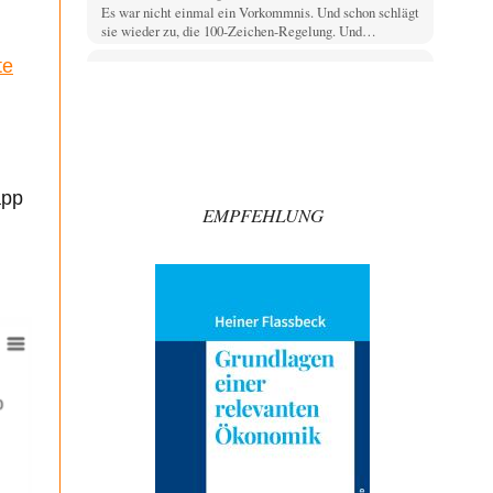
Es war nicht einmal ein Vorkommnis. Und schon schlägt
sie wieder zu, die 100-Zeichen-Regelung. Und…
te
Vende
vor 1 Stunde zu:
Russische Blockade des Schwarzen Meeres
33
Hat Roskomnadzor neuerdings die Karten mit den
russischen Raffinerien im russischen Intranet gesperrt?
Torsten
vor 1 Stunde zu:
Urteil des Bundesverwaltungsgerichts zur
app
35
ewigen Geheimhaltung
EMPFEHLUNG
Der Deep-State braucht Feinde wie ein Fisch das
Wasser. Und nichts erschafft bessere Feinde als…
Ferdinand Wohlgewiehert
vor 2 Stunden zu:
Wie arm sind wir, Herr Schneider?
21
"Art. 20,1 GG: „Die Bundesrepublik Deutschland ist ein
demokratischer und sozialer Bundesstaat.“ Art. 14,2
GG:…
Zack15
vor 2 Stunden zu:
Die Westbank in New York
5
Noch so einer, der viel schwatzt, wenn der Tag lang ist.
Etwa die Frage nach…