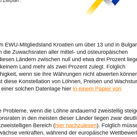
m EWU-Mitgliedsland Kroatien um über 13 und in Bulgar
die Zuwachsraten aller mittel- und osteuropäischen
iesen Ländern zwischen null und etwa drei Prozent lieg
keinem Land mehr als zwei Prozent zulegt. Folglich
ähigkeit, wenn sie ihre Währungen nicht abwerten könne
st diese Konstellation von Löhnen, Preisen und Wachst
ei einer solchen Datenlage hier
in einem Papier von
 Probleme, wenn die Löhne andauernd zweistellig steig
tionsraten in den meisten dieser Länder liegen zwar deutl
zweistelligen Bereich (
hier nachzulesen
). Folglich müss
ächse verkraften, während der europäische Wettbewer