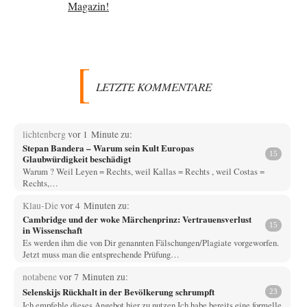
LETZTE KOMMENTARE
lichtenberg
vor 1 Minute zu:
Stepan Bandera – Warum sein Kult Europas
15
Glaubwürdigkeit beschädigt
Warum ? Weil Leyen = Rechts, weil Kallas = Rechts , weil Costas =
Rechts,…
Klau-Die
vor 4 Minuten zu:
Cambridge und der woke Märchenprinz: Vertrauensverlust
15
in Wissenschaft
Es werden ihm die von Dir genannten Fälschungen/Plagiate vorgeworfen.
Jetzt muss man die entsprechende Prüfung…
notabene
vor 7 Minuten zu:
Selenskijs Rückhalt in der Bevölkerung schrumpft
23
Ich empfehle dieses Angebot hier zu nutzen Ich habe bereits eine formelle