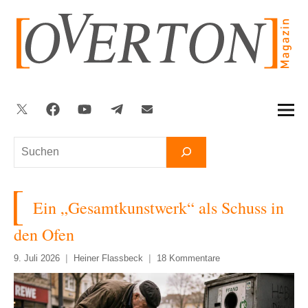
Zum
Inhalt
springen
Twitter
Facebook
YouTube
Telegram
Newsletter
Suchen
Ein „Gesamtkunstwerk“ als Schuss in
den Ofen
9. Juli 2026
Heiner Flassbeck
18 Kommentare