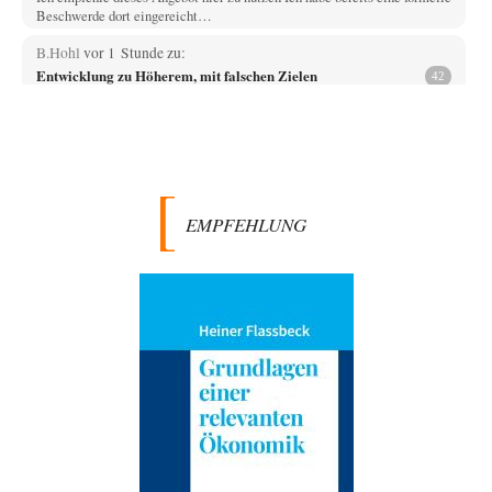
Beschwerde dort eingereicht…
B.Hohl
vor 1 Stunde zu:
Entwicklung zu Höherem, mit falschen Zielen
42
otto motto schreibt : „Ich kann mir gut vorstellen, dass wir dann 8
Milliarden unterschiedlicher…
DIRTY OPERATING SYSTEM
vor 2 Stunden zu:
Die Macht der KI-Besitzer
18
@Theo Noestonto: Ich würde in der Tat nicht mehr ausschließen, dass
eine KI in der…
EMPFEHLUNG
BR
vor 2 Stunden zu:
Territoriale Neuordnung der Ukraine?
44
@SignorRossi Danke für die Klarstellung. Folgenden habe ich jetzt dazu
gefunden: ✍️ **Meine Forderung.** Ich…
Phineas
vor 2 Stunden zu:
Aus einem Land vor unserer Zeit
68
@ratzefatz Wer in etwa das, was du da oben schreibst, schon 1990
anschlusswilligen und national…
Jasmina
vor 3 Stunden zu:
Alarm: Witwen- und Witwerrente sind in Gefahr!
19