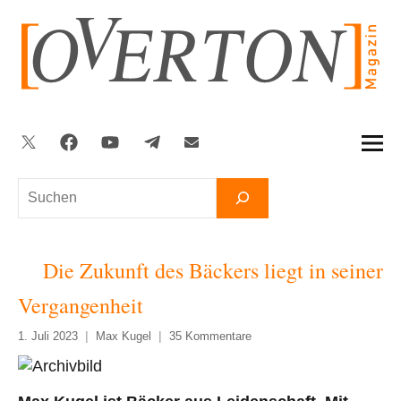
Zum
Inhalt
springen
Twitter
Facebook
YouTube
Telegram
Newsletter
Suchen
Die Zukunft des Bäckers liegt in seiner
Vergangenheit
1. Juli 2023
Max Kugel
35 Kommentare