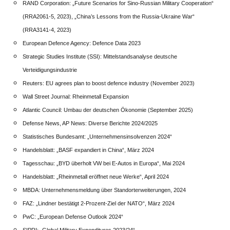
RAND Corporation: „Future Scenarios for Sino-Russian Military Cooperation“
(RRA2061-5, 2023), „China’s Lessons from the Russia-Ukraine War“
(RRA3141-4, 2023)
European Defence Agency: Defence Data 2023
Strategic Studies Institute (SSI): Mittelstandsanalyse deutsche
Verteidigungsindustrie
Reuters: EU agrees plan to boost defence industry (November 2023)
Wall Street Journal: Rheinmetall Expansion
Atlantic Council: Umbau der deutschen Ökonomie (September 2025)
Defense News, AP News: Diverse Berichte 2024/2025
Statistisches Bundesamt: „Unternehmensinsolvenzen 2024“
Handelsblatt: „BASF expandiert in China“, März 2024
Tagesschau: „BYD überholt VW bei E-Autos in Europa“, Mai 2024
Handelsblatt: „Rheinmetall eröffnet neue Werke“, April 2024
MBDA: Unternehmensmeldung über Standorterweiterungen, 2024
FAZ: „Lindner bestätigt 2-Prozent-Ziel der NATO“, März 2024
PwC: „European Defense Outlook 2024“