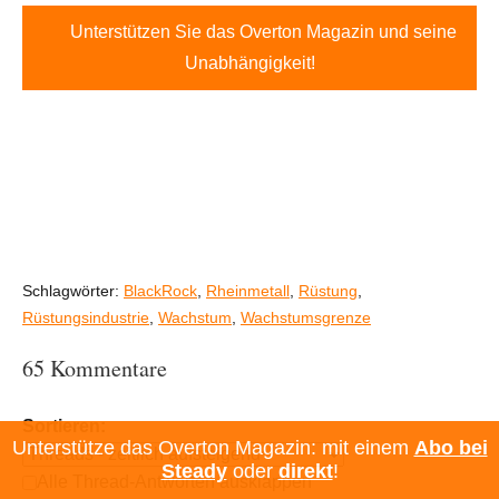
Unterstützen Sie das Overton Magazin und seine
Unabhängigkeit!
Schlagwörter:
BlackRock
,
Rheinmetall
,
Rüstung
,
Rüstungsindustrie
,
Wachstum
,
Wachstumsgrenze
65 Kommentare
Sortieren:
Unterstütze das Overton Magazin: mit einem
Abo bei
Steady
oder
direkt
!
Alle Thread-Antworten ausklappen