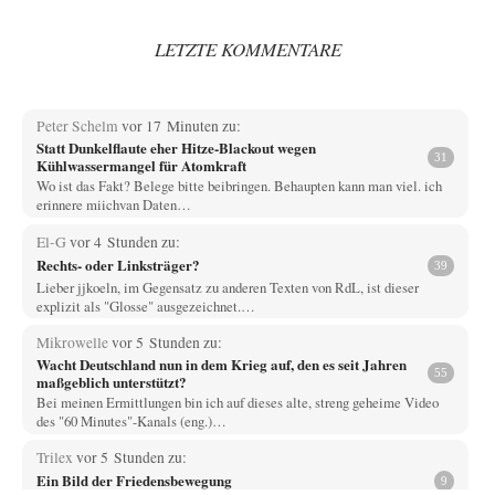
LETZTE KOMMENTARE
Peter Schelm
vor 17 Minuten zu:
Statt Dunkelflaute eher Hitze-Blackout wegen
31
Kühlwassermangel für Atomkraft
Wo ist das Fakt? Belege bitte beibringen. Behaupten kann man viel. ich
erinnere miichvan Daten…
El-G
vor 4 Stunden zu:
Rechts- oder Linksträger?
39
Lieber jjkoeln, im Gegensatz zu anderen Texten von RdL, ist dieser
explizit als "Glosse" ausgezeichnet.…
Mikrowelle
vor 5 Stunden zu:
Wacht Deutschland nun in dem Krieg auf, den es seit Jahren
55
maßgeblich unterstützt?
Bei meinen Ermittlungen bin ich auf dieses alte, streng geheime Video
des "60 Minutes"-Kanals (eng.)…
Trilex
vor 5 Stunden zu:
Ein Bild der Friedensbewegung
9