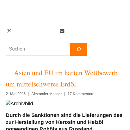
Zum
Inhalt
springen
Twitter
Facebook
YouTube
Telegram
Newsletter
Suchen
Asien und EU im harten Wettbewerb
um mittelschweres Erdöl
2. Mai 2023
Alexander Männer
17 Kommentare
Durch die Sanktionen sind die Lieferungen des
zur Herstellung von Kerosin und Heizöl
notwendigen Rohöls aus Russland