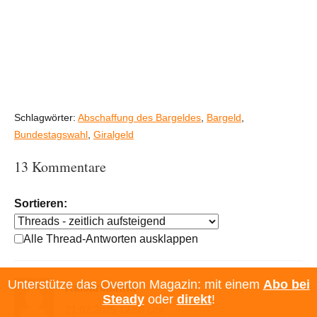
Schlagwörter:
Abschaffung des Bargeldes
,
Bargeld
,
Bundestagswahl
,
Giralgeld
13 Kommentare
Sortieren:
Alle Thread-Antworten ausklappen
Unterstütze das Overton Magazin: mit einem
Abo bei
Kalsarikännit
Steady
oder
direkt
!
21.02.2025 12:50 Uhr