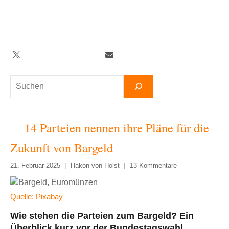
Zum
Inhalt
springen
Twitter
Facebook
YouTube
Telegram
Newsletter
Suchen
14 Parteien nennen ihre Pläne für die
Zukunft von Bargeld
21. Februar 2025
Hakon von Holst
13 Kommentare
Quelle: Pixabay
Wie stehen die Parteien zum Bargeld? Ein
Überblick kurz vor der Bundestagswahl.