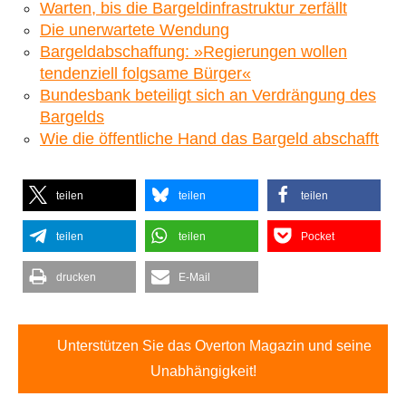
Warten, bis die Bargeldinfrastruktur zerfällt
Die unerwartete Wendung
Bargeldabschaffung: »Regierungen wollen
tendenziell folgsame Bürger«
Bundesbank beteiligt sich an Verdrängung des
Bargelds
Wie die öffentliche Hand das Bargeld abschafft
teilen
teilen
teilen
teilen
teilen
Pocket
drucken
E-Mail
Unterstützen Sie das Overton Magazin und seine
Unabhängigkeit!