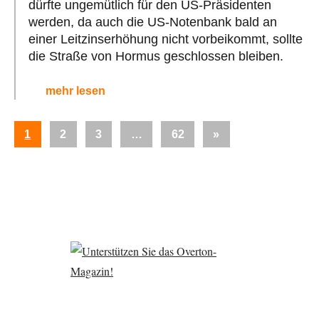
dürfte ungemütlich für den US-Präsidenten
werden, da auch die US-Notenbank bald an
einer Leitzinserhöhung nicht vorbeikommt, sollte
die Straße von Hormus geschlossen bleiben.
mehr lesen
Seitennummerierung
Nächste
1
2
3
…
62
»
der
Beiträge
Beiträge