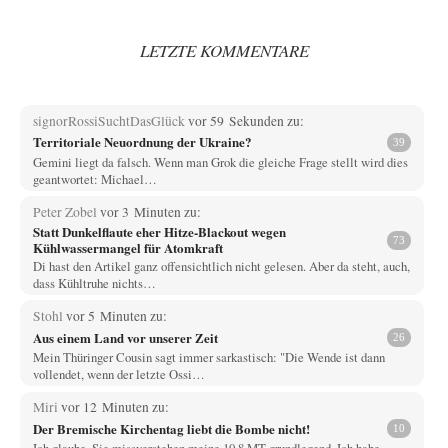
LETZTE KOMMENTARE
signorRossiSuchtDasGlück
vor 59 Sekunden zu:
Territoriale Neuordnung der Ukraine?
39
Gemini liegt da falsch. Wenn man Grok die gleiche Frage stellt wird dies
geantwortet: Michael…
Peter Zobel
vor 3 Minuten zu:
Statt Dunkelflaute eher Hitze-Blackout wegen
73
Kühlwassermangel für Atomkraft
Di hast den Artikel ganz offensichtlich nicht gelesen. Aber da steht, auch,
dass Kühltruhe nichts…
Stohl
vor 5 Minuten zu:
Aus einem Land vor unserer Zeit
26
Mein Thüringer Cousin sagt immer sarkastisch: "Die Wende ist dann
vollendet, wenn der letzte Ossi…
Miri
vor 12 Minuten zu:
Der Bremische Kirchentag liebt die Bombe nicht!
10