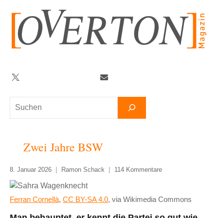
Zum
Inhalt
springen
Twitter
Facebook
YouTube
Telegram
Newsletter
Suchen
Zwei Jahre BSW
8. Januar 2026
Ramon Schack
114 Kommentare
Ferran Cornellà
,
CC BY-SA 4.0
, via Wikimedia Commons
Man behauptet, er kennt die Partei so gut wie