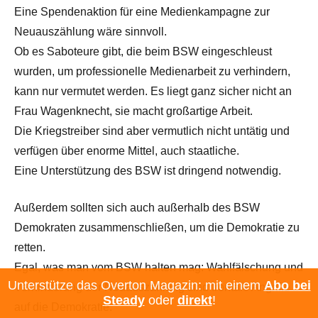
Eine Spendenaktion für eine Medienkampagne zur
Neuauszählung wäre sinnvoll.
Ob es Saboteure gibt, die beim BSW eingeschleust
wurden, um professionelle Medienarbeit zu verhindern,
kann nur vermutet werden. Es liegt ganz sicher nicht an
Frau Wagenknecht, sie macht großartige Arbeit.
Die Kriegstreiber sind aber vermutlich nicht untätig und
verfügen über enorme Mittel, auch staatliche.
Eine Unterstützung des BSW ist dringend notwendig.
Außerdem sollten sich auch außerhalb des BSW
Demokraten zusammenschließen, um die Demokratie zu
retten.
Egal, was man vom BSW halten mag: Wahlfälschung und
Unterstütze das Overton Magazin: mit einem
Abo bei
Verhinderung der Neuauszählung sind frontale Angriffe
Steady
oder
direkt
!
auf die Demokratie.