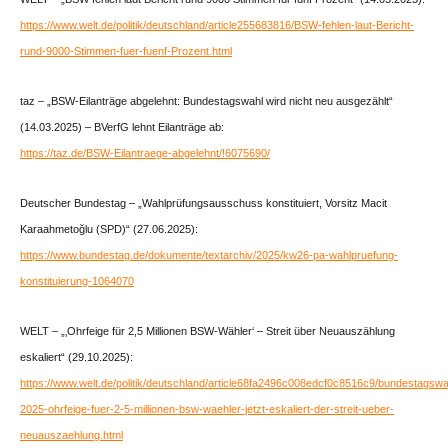
https://www.welt.de/politik/deutschland/article255683816/BSW-fehlen-laut-Bericht-
rund-9000-Stimmen-fuer-fuenf-Prozent.html
taz – „BSW-Eilanträge abgelehnt: Bundestagswahl wird nicht neu ausgezählt“
(14.03.2025) – BVerfG lehnt Eilanträge ab:
https://taz.de/BSW-Eilantraege-abgelehnt/!6075690/
Deutscher Bundestag – „Wahlprüfungsausschuss konstituiert, Vorsitz Macit
Karaahmetoğlu (SPD)“ (27.06.2025):
https://www.bundestag.de/dokumente/textarchiv/2025/kw26-pa-wahlpruefung-
konstituierung-1064070
WELT – „‚Ohrfeige für 2,5 Millionen BSW-Wähler‘ – Streit über Neuauszählung
eskaliert“ (29.10.2025):
https://www.welt.de/politik/deutschland/article68fa2496c008edcf0c8516c9/bundestagswa
2025-ohrfeige-fuer-2-5-millionen-bsw-waehler-jetzt-eskaliert-der-streit-ueber-
neuauszaehlung.html