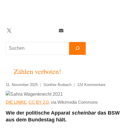
Zum
Inhalt
springen
Twitter
Facebook
YouTube
Telegram
Newsletter
Suchen
Zählen verboten!
11. November 2025
Günther Burbach
124 Kommentare
DIE LINKE
,
CC BY 2.0
, via Wikimedia Commons
Wie der politische Apparat
scheinbar
das BSW
aus dem Bundestag hält.