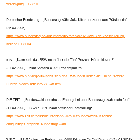
vereidigung-1063890
Deutscher Bundestag – „Bundestag wählt Julia Klöckner zur neuen Präsidentin“
(25.03.2025):
https://www.bundestag.de/dokumente/textarchiv/2025/kw13-de-konstituierung-
bericht-1058004
n-tv – „Kann sich das BSW noch über die Fünf-Prozent-Hürde hieven?“
(24.02.2025) – zum Abstand 0,028 Prozentpunkte:
https://www.n-tv.de/politik/Kann-sich-das-BSW-noch-ueber-die-Fuenf-Prozent-
Huerde-hieven-article25586248.html
DIE ZEIT – „Bundeswahlausschuss: Endergebnis der Bundestagswahl steht fest“
(14.03.2025) – BSW 4,98 % nach amtlicher Feststellung:
https://www.zeit.de/politik/deutschland/2025-03/bundeswahlausschuss-
endgueltiges-ergebnis-bundestagswahl
WELT – „BSW fehlen laut Bericht rund 9000 Stimmen für fünf Prozent“ (14.03.2025):