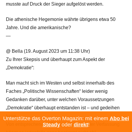
musste auf Druck der Sieger aufgelöst werden.
Die athenische Hegemonie währte übrigens etwa 50
Jahre. Und die amerikanische?
—
@ Bella (19. August 2023 um 11:38 Uhr)
Zu Ihrer Skepsis und überhaupt zum Aspekt der
„Demokratie“:
Man macht sich im Westen und selbst innerhalb des
Faches „Politische Wissenschaften“ leider wenig
Gedanken darüber, unter welchen Voraussetzungen
„Demokratie“ überhaupt entstanden ist – und gedeihen
kann.
Unterstütze das Overton Magazin: mit einem
Abo bei
Steady
oder
direkt
!
Von entsprechenden Bestimmungen in der Verfassung