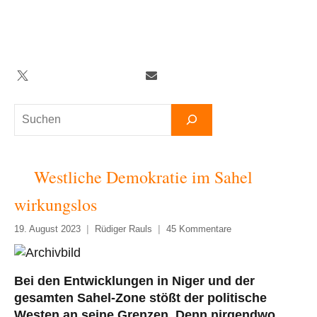
Zum
Inhalt
springen
Twitter
Facebook
YouTube
Telegram
Newsletter
Suchen
Westliche Demokratie im Sahel
wirkungslos
19. August 2023
Rüdiger Rauls
45 Kommentare
Bei den Entwicklungen in Niger und der
gesamten Sahel-Zone stößt der politische
Westen an seine Grenzen. Denn nirgendwo