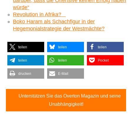
darüber, dass die Offensive keinen Erfolg haben
würde“
Revolution in Afrika?
Boko Haram als Schachfigur in der
Hegemonialstrategie der Westmächte?
teilen
teilen
teilen
teilen
teilen
Pocket
drucken
E-Mail
Unterstützen Sie das Overton Magazin und seine
Unabhängigkeit!