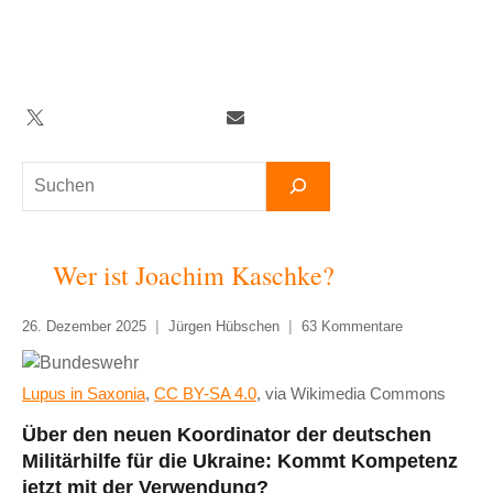
Zum
Inhalt
springen
Twitter
Facebook
YouTube
Telegram
Newsletter
Suchen
Wer ist Joachim Kaschke?
26. Dezember 2025
Jürgen Hübschen
63 Kommentare
Lupus in Saxonia
,
CC BY-SA 4.0
, via Wikimedia Commons
Über den neuen Koordinator der deutschen
Militärhilfe für die Ukraine: Kommt Kompetenz
jetzt mit der Verwendung?