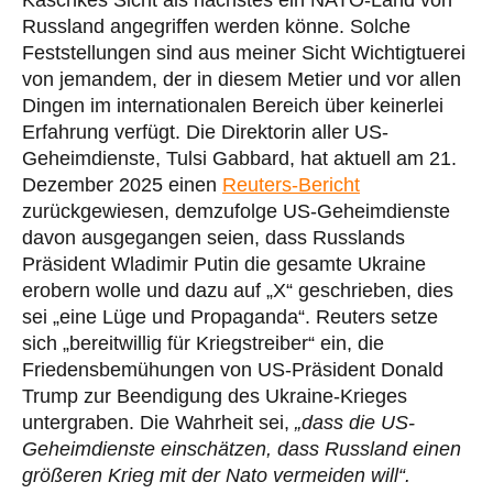
Kaschkes Sicht als nächstes ein NATO-Land von
Russland angegriffen werden könne. Solche
Feststellungen sind aus meiner Sicht Wichtigtuerei
von jemandem, der in diesem Metier und vor allen
Dingen im internationalen Bereich über keinerlei
Erfahrung verfügt. Die Direktorin aller US-
Geheimdienste, Tulsi Gabbard, hat aktuell am 21.
Dezember 2025 einen
Reuters-Bericht
zurückgewiesen, demzufolge US-Geheimdienste
davon ausgegangen seien, dass Russlands
Präsident Wladimir Putin die gesamte Ukraine
erobern wolle und dazu auf „X“ geschrieben, dies
sei „eine Lüge und Propaganda“. Reuters setze
sich „bereitwillig für Kriegstreiber“ ein, die
Friedensbemühungen von US-Präsident Donald
Trump zur Beendigung des Ukraine-Krieges
untergraben. Die Wahrheit sei,
„dass die US-
Geheimdienste einschätzen, dass Russland einen
größeren Krieg mit der Nato vermeiden will“.