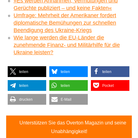
»Es werden Annahmen, Vermutungen und
Gerüchte publiziert – und keine Fakten«
Umfrage: Mehrheit der Amerikaner fordert
diplomatische Bemühungen zur schnellen
Beendigung des Ukraine-Kriegs
Wie lange werden die EU-Länder die
zunehmende Finanz- und Militärhilfe für die
Ukraine leisten?
teilen
teilen
teilen
teilen
teilen
Pocket
drucken
E-Mail
Unterstützen Sie das Overton Magazin und seine
Unabhängigkeit!