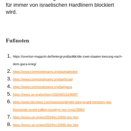
für immer von israelischen Hardlinern blockiert
wird.
Fußnoten
https://overton-magazin.de/hintergrund/politik/die-zwei-staaten-loesung-nach-
dem-gaza-krieg/
https://www.commondreams.org/tag/palestine
https://www.commondreams.org/tag/israel
https://www.commondreams.org/tag/gaza
https://news.un.org/en/story/2024/01/1146097
https://www.nbcnews.com/news/world/right-wing-israeli-ministers-join-
thousands-event-calling-countrys-res-rcna135863
https://press.un.org/en/2024/sc15650.doc.htm
https://press.un.org/en/2024/sc15660.doc.htm