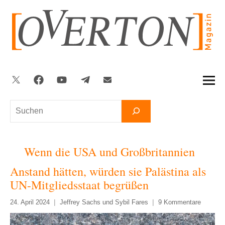
Zum
Inhalt
springen
Twitter
Facebook
YouTube
Telegram
Newsletter
Suchen
Wenn die USA und Großbritannien
Anstand hätten, würden sie Palästina als
UN-Mitgliedsstaat begrüßen
24. April 2024
Jeffrey Sachs und Sybil Fares
9 Kommentare