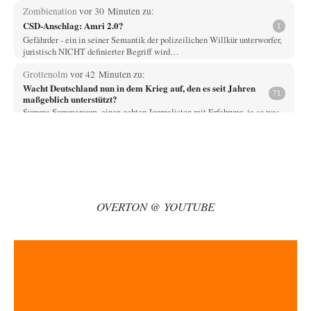
Zombienation
vor 30 Minuten zu:
CSD-Anschlag: Amri 2.0?
1
Gefährder - ein in seiner Semantik der polizeilichen Willkür unterworfer,
juristisch NICHT definierter Begriff wird…
Grottenolm
vor 42 Minuten zu:
Wacht Deutschland nun in dem Krieg auf, den es seit Jahren
71
maßgeblich unterstützt?
Summa Summaraum, einen echten Journalisten mit Erfahrung, ja so was
gibt es noch außerhalb der…
Zelgadiss
vor 53 Minuten zu:
Statt Dunkelflaute eher Hitze-Blackout wegen
53
Kühlwassermangel für Atomkraft
technisch gesehen einfach. das ist lustig. bitte erhellen sie uns wie man
energieproblem los über…
OVERTON @ YOUTUBE
Grottenolm
vor 59 Minuten zu:
Die von Selenskij angeordnete 40-Tage-Operation hat den
67
Krieg weiter eskaliert
Natürlich ist Russland scheinbar zögerlich, inkonsequent, reagiert immer
nur . Aber es ist vielleicht, wie…
Egbert Quirl
vor 2 Stunden zu:
Absurde Debatte um Ceuta-„Invasion“ durch Marokko
13