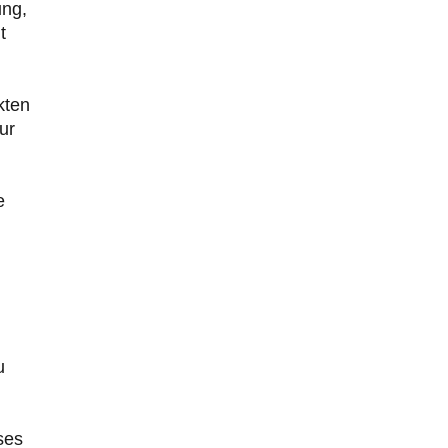
ung,
t
kten
ur
e
u
ses