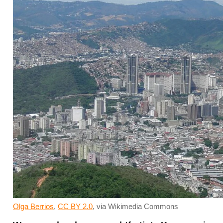
Olga Berrios
,
CC BY 2.0
, via Wikimedia Commons