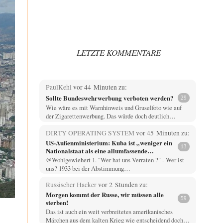
LETZTE KOMMENTARE
PaulKehl
vor 44 Minuten zu:
Sollte Bundeswehrwerbung verboten werden?
29
Wie wäre es mit Warnhinweis und Gruselfoto wie auf
der Zigarettenwerbung. Das würde doch deutlich…
DIRTY OPERATING SYSTEM
vor 45 Minuten zu:
US-Außenministerium: Kuba ist „weniger ein
13
Nationalstaat als eine allumfassende
Geheimdienst- und Subversionsoperation
@Wohlgewiehert 1. "Wer hat uns Verraten ?" - Wer ist
uns? 1933 bei der Abstimmung…
Russischer Hacker
vor 2 Stunden zu:
Morgen kommt der Russe, wir müssen alle
59
sterben!
Das ist auch ein weit verbreitetes amerikanisches
Märchen aus dem kalten Krieg wie entscheidend doch…