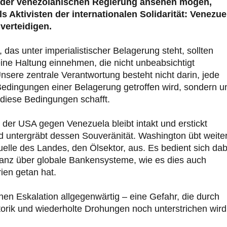
 der venezolanischen Regierung ansehen mögen,
s Aktivisten der internationalen Solidarität: Venezue
verteidigen.
das unter imperialistischer Belagerung steht, sollten
eine Haltung einnehmen, die nicht unbeabsichtigt
nsere zentrale Verantwortung besteht nicht darin, jede
 Bedingungen einer Belagerung getroffen wird, sondern u
 diese Bedingungen schafft.
 der USA gegen Venezuela bleibt intakt und erstickt
nd untergräbt dessen Souveränität. Washington übt weite
lle des Landes, den Ölsektor, aus. Es bedient sich dab
nanz über globale Bankensysteme, wie es dies auch
ien getan hat.
schen Eskalation allgegenwärtig – eine Gefahr, die durch
orik und wiederholte Drohungen noch unterstrichen wird