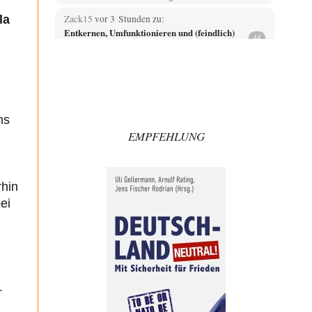
la
Zack15
vor 3 Stunden zu:
Entkernen, Umfunktionieren und (feindlich)
44
Übernehmen
Wer '89 euphorisch reagierte, war reichlich naiv. Mir hat
der damalige westliche Triumphalismus eher
schlaflose…
Zack15
vor 3 Stunden zu:
Leihmutterschaft als Zweig des
ns
33
Transhumanismus
EMPFEHLUNG
Spahn ist an seiner offensichtlichen kognitiven
Dissonanz gescheitert, und weil Viele in seiner Partei
auf…
rhin
Ferdinand Wohlgewiehert
vor 4 Stunden zu:
Junglöwen des Kalifats
ei
1
Meine Herrschaften nicht ein einziger Kommentar ????
Ich bin allerallerschwerstens enttäuscht. !!!!!
Alfred Nonym
vor 5 Stunden zu:
Urteil des Bundesverwaltungsgerichts zur
28
ewigen Geheimhaltung
.
Tja wie zwingt man einen Staat zur Umsetzung der
eigenen Gesetze und Vorschriften wenn er…