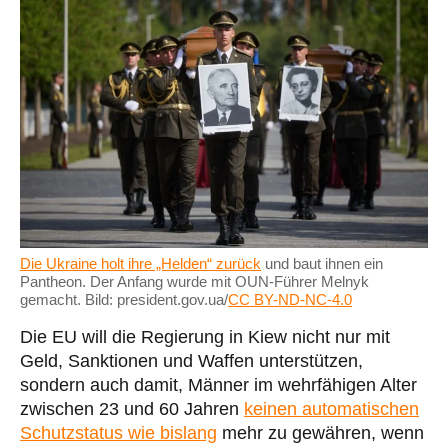
Die Ukraine holt ihre „Helden“ zurück
und baut ihnen ein
Pantheon. Der Anfang wurde mit OUN-Führer Melnyk
gemacht. Bild: president.gov.ua/
CC BY-ND-NC-4.0
Die EU will die Regierung in Kiew nicht nur mit
Geld, Sanktionen und Waffen unterstützen,
sondern auch damit, Männer im wehrfähigen Alter
zwischen 23 und 60 Jahren
keinen automatischen
Schutzstatus wie bislang
mehr zu gewähren, wenn