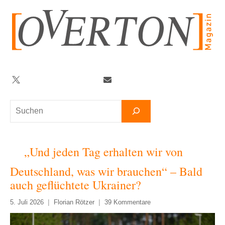
Zum
Inhalt
springen
Twitter
Facebook
YouTube
Telegram
Newsletter
Suchen
„Und jeden Tag erhalten wir von
Deutschland, was wir brauchen“ – Bald
auch geflüchtete Ukrainer?
5. Juli 2026
Florian Rötzer
39 Kommentare