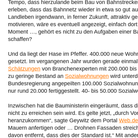
Tempo, dass hierzulande beim Bau von Bahnstrecken 
erleben, dass das Bahnnetz wieder in etwa so gut au
Landleben irgendwann, in ferner Zukunft, attraktiv
motivieren, wäre es eventuell angezeigt, einfach do
Moment …, gehört es nicht zu den Aufgaben einer Ba
schaffen?
Und da liegt der Hase im Pfeffer. 400.000 neue Woh
gesetzt. Im vergangenen Jahr wurden gerade einmal 2
Schätzungen
von Branchenexperten mit 200.000 bis
zu geringe Bestand an
Sozialwohnungen
wird unterd
Bundesregierung angepeilten 100.000 Sozialwohnun
nur rund 20.000 fertiggestellt. 40- bis 50.000 Sozial
Inzwischen hat die Bauministerin eingeräumt, dass
nicht zu erreichen sein wird. Es gelte jetzt, „durch 
heranzukommen“, sagte Geywitz dem Portal
Web.de
Mauern anfertigen oder … Drohnen Fassaden streiche
davon entfernt, dass dies der Standard ist.“ Mit and