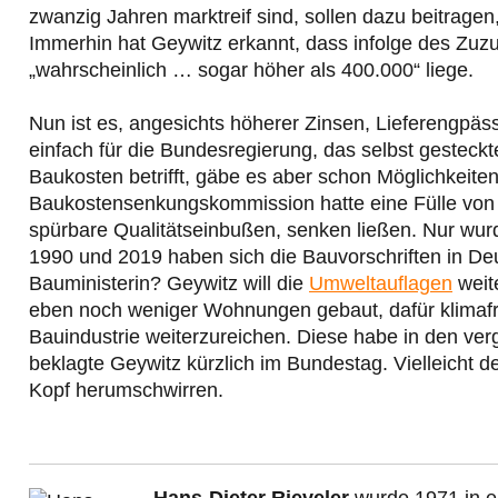
zwanzig Jahren marktreif sind, sollen dazu beitrag
Immerhin hat Geywitz erkannt, dass infolge des Zuz
„wahrscheinlich … sogar höher als 400.000“ liege.
Nun ist es, angesichts höherer Zinsen, Lieferengpäs
einfach für die Bundesregierung, das selbst gesteck
Baukosten betrifft, gäbe es aber schon Möglichkeiten
Baukostensenkungskommission hatte eine Fülle von V
spürbare Qualitätseinbußen, senken ließen. Nur wur
1990 und 2019 haben sich die Bauvorschriften in De
Bauministerin? Geywitz will die
Umweltauflagen
weit
eben noch weniger Wohnungen gebaut, dafür klimafre
Bauindustrie weiterzureichen. Diese habe in den verg
beklagte Geywitz kürzlich im Bundestag. Vielleicht d
Kopf herumschwirren.
Hans-Dieter Rieveler
wurde 1971 in e