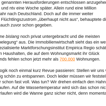
die genannten Herausforderungen entschlossen anzugehe
und ntv eine Woche später. Allein rund eine Million
hr nach Deutschland. Doch auf die immer weiter
 Flüchtlingszustrom „überhaupt nicht aus“, behauptete d
 auch zuvor schon gegeben.
ine
bislang
noch privat untergebracht und die meisten
elegung“ aus. Die Immobilienwirtschaft sieht das ein we
alisierte Marktforschungsinstitut Empirica Regio schät
n Haushalten, die auf dem Wohnungsmarkt ihr Glück
ds fehlen schon jetzt mehr als
700.000
Wohnungen.
gik noch einmal kurz Revue passieren: Stellen wir uns 
ig schön zu entspannen. Doch leider müssen wir feststel
er schon fast voll. Was tun? Wir drehen einfach den Hahn
aufen. Auf die Wassertemperatur wird sich das schon nic
rlaufen wird die Wanne ganz sicher nicht, denn moment