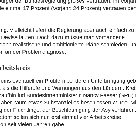
rger der Bundesregierung großes Vertrauen. Im Vorjah
 einmal 17 Prozent (Vorjahr: 24 Prozent) vertrauen de
ng. Vielleicht liefert die Regierung aber auch einfach zu
ie Devise lauten. Doch dazu müsste man vorhandene
odann realistische und ambitionierte Pläne schmieden, u
hon an der Problemdiagnose.
rbeitskreis
roms eventuell ein Problem bei deren Unterbringung ge
, als die Hilferufe und Warnungen aus den Ländern, Kre
ufhin lud Bundesinnenministerin Nancy Faeser (SPD) 
n aber kaum etwas Substanzielles beschlossen wurde. Mi
 der Flüchtlinge, der Beschleunigung der Asylverfahren
tion“ sollen sich nun erst einmal vier Arbeitskreise
hon seit vielen Jahren gäbe.