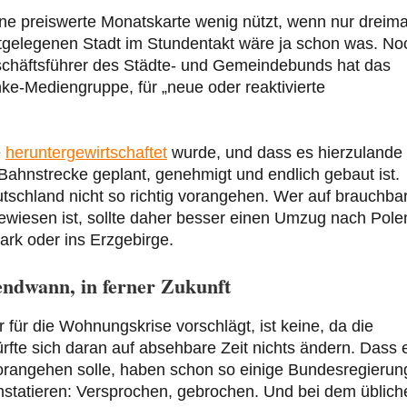
ine preiswerte Monatskarte wenig nützt, wenn nur dreima
tgelegenen Stadt im Stundentakt wäre ja schon was. No
chäftsführer des Städte- und Gemeindebunds hat das
nke-Mediengruppe, für „neue oder reaktivierte
e
heruntergewirtschaftet
wurde, und dass es hierzulande
 Bahnstrecke geplant, genehmigt und endlich gebaut ist.
Deutschland nicht so richtig vorangehen. Wer auf brauchba
wiesen ist, sollte daher besser einen Umzug nach Pole
ark oder ins Erzgebirge.
endwann, in ferner Zukunft
für die Wohnungskrise vorschlägt, ist keine, da die
rfte sich daran auf absehbare Zeit nichts ändern. Dass 
vorangehen solle, haben schon so einige Bundesregieru
onstatieren: Versprochen, gebrochen. Und bei dem üblich