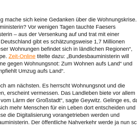
ng mache sich keine Gedanken über die Wohnungskrise.
inisterin? Vor wenigen Tagen tauchte Faesers
terin – aus der Versenkung auf und trat mit einer
n Deutschland gibt es schätzungsweise 1,7 Millionen
ser Wohnungen befindet sich in ländlichen Regionen“,
ppe.
Zeit-Online
titelte dazu: „Bundesbauministerin will
läne gegen Wohnungsnot: Zum Wohnen aufs Land“ und
pfiehlt Umzug aufs Land“.
och am nächsten. Es herrscht Wohnungsnot und die
en, erscheint vermessen. Das Landleben biete vor allem
 vom Lärm der Großstadt“, sagte Geywitz. Gelinge es, d
sich mehr Menschen für ein Leben dort entscheiden und
e die Digitalisierung vorangetrieben werden und
auministerin. Der öffentliche Nahverkehr werde ja nun s