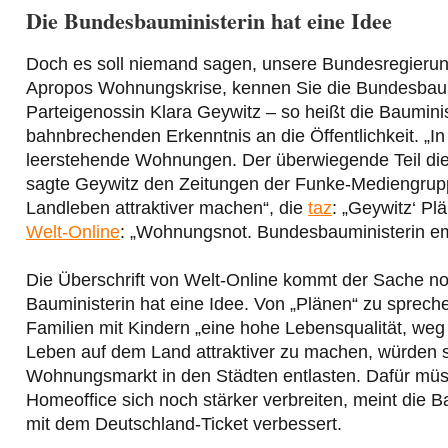
Die Bundesbauministerin hat eine Idee
Doch es soll niemand sagen, unsere Bundesregieru
Apropos Wohnungskrise, kennen Sie die Bundesbaum
Parteigenossin Klara Geywitz – so heißt die Bauminis
bahnbrechenden Erkenntnis an die Öffentlichkeit. „I
leerstehende Wohnungen. Der überwiegende Teil die
sagte Geywitz den Zeitungen der Funke-Mediengru
Landleben attraktiver machen“, die
taz
: „Geywitz‘ P
Welt-Online
: „Wohnungsnot. Bundesbauministerin em
Die Überschrift von Welt-Online kommt der Sache n
Bauministerin hat eine Idee. Von „Plänen“ zu sprech
Familien mit Kindern „eine hohe Lebensqualität, weg
Leben auf dem Land attraktiver zu machen, würden 
Wohnungsmarkt in den Städten entlasten. Dafür müss
Homeoffice sich noch stärker verbreiten, meint die B
mit dem Deutschland-Ticket verbessert.