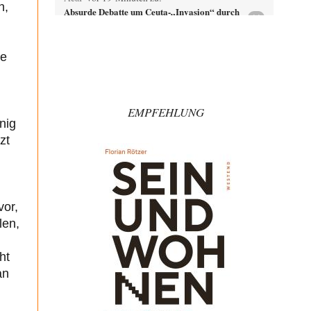
n,
Absurde Debatte um Ceuta-„Invasion“ durch
14
Marokko vertieft EU-Spaltung
Jetzt versuchen "interessierte Kreise" Georg Restle
fertigzumachen, der in der Ceuta-Angelegenheit von
ie
einem "US-israelisch-marokkanischen Bündnis"…
Adel verpflichtet
vor 52 Minuten zu:
CSD-Anschlag: Amri 2.0?
3
EMPFEHLUNG
Wir werden doch wie immer auch hier nur verarscht und
wer glaubt das ein SWAT-Team…
nig
zt
Adel verpflichtet
vor 1 Stunde zu:
Die Macht der KI-Besitzer
11
This is what we get: Gates Foundation finanziert KI-
gesteuerte Erschaffung synthetischer Viren. Nicht nur
das…
vor,
Theo Noestonto
vor 1 Stunde zu:
len,
Rechts- oder Linksträger?
40
Schafft man es nichtmal mehr in die gegenwärtige
ht
Politik, macht man eben mittels Modebeiträgen auf…
an
Frank Herbert
vor 1 Stunde zu:
Ein Bild der Friedensbewegung
15