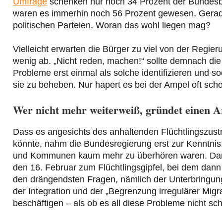
Umfrage
schenken nur noch 34 Prozent der Bundesbü
waren es immerhin noch 56 Prozent gewesen. Gerade
politischen Parteien. Woran das wohl liegen mag?
Vielleicht erwarten die Bürger zu viel von der Regieru
wenig ab. „Nicht reden, machen!“ sollte demnach d
Probleme erst einmal als solche identifizieren und s
sie zu beheben. Nur hapert es bei der Ampel oft sc
Wer nicht mehr weiterweiß, gründet einen A
Dass es angesichts des anhaltenden Flüchtlingszust
könnte, nahm die Bundesregierung erst zur Kenntnis
und Kommunen kaum mehr zu überhören waren. Dara
den 16. Februar zum Flüchtlingsgipfel, bei dem dan
den drängendsten Fragen, nämlich der Unterbringung
der Integration und der „Begrenzung irregulärer Migra
beschäftigen – als ob es all diese Probleme nicht sc