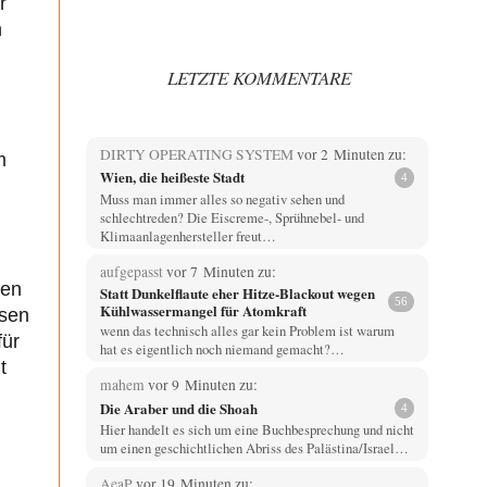
r
n
LETZTE KOMMENTARE
DIRTY OPERATING SYSTEM
vor 2 Minuten zu:
m
Wien, die heißeste Stadt
4
Muss man immer alles so negativ sehen und
schlechtreden? Die Eiscreme-, Sprühnebel- und
Klimaanlagenhersteller freut…
aufgepasst
vor 7 Minuten zu:
ben
Statt Dunkelflaute eher Hitze-Blackout wegen
56
Kühlwassermangel für Atomkraft
isen
wenn das technisch alles gar kein Problem ist warum
für
hat es eigentlich noch niemand gemacht?…
t
mahem
vor 9 Minuten zu:
,
Die Araber und die Shoah
4
Hier handelt es sich um eine Buchbesprechung und nicht
um einen geschichtlichen Abriss des Palästina/Israel…
AeaP
vor 19 Minuten zu: