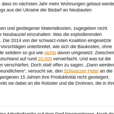
en, dass im nächsten Jahr mehr Wohnungen gebaut werde
ugs aus der Ukraine der Bedarf an Neubauten
sen und gestiegener Materialkosten, zugegeben nicht
te Neubauziel einzuhalten. Was die explodierenden
. Die 2014 von der schwarz-roten Koalition eingesetzte
orschlägen unterbreitet, wie sich die Baukosten, ohne
de seitdem so gut wie
nichts
davon umgesetzt. Zwische
utschland auf rund
20.000
vervierfacht. Und was tut die
er verschärfen. Doch statt offen zu sagen: „Dann werden
undlichere“, versucht sie, den
Schwarzen Peter
an die
angenen 15 Jahren ihre Produktivität nicht gesteigert,
enkt sie dabei an die Roboter und die Drohnen, die in ih
ine Arbeiterfamilie auf dem Dorf hineingeboren. Nach d