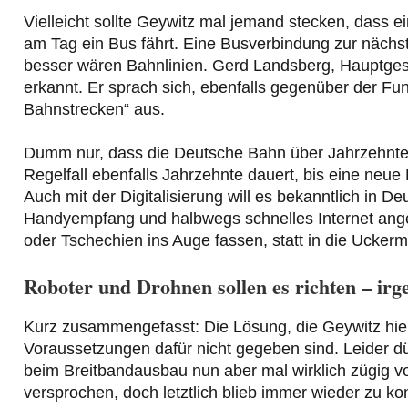
Vielleicht sollte Geywitz mal jemand stecken, dass e
am Tag ein Bus fährt. Eine Busverbindung zur nächs
besser wären Bahnlinien. Gerd Landsberg, Hauptges
erkannt. Er sprach sich, ebenfalls gegenüber der Fu
Bahnstrecken“ aus.
Dumm nur, dass die Deutsche Bahn über Jahrzehnt
Regelfall ebenfalls Jahrzehnte dauert, bis eine neue
Auch mit der Digitalisierung will es bekanntlich in 
Handyempfang und halbwegs schnelles Internet ange
oder Tschechien ins Auge fassen, statt in die Uckerm
Roboter und Drohnen sollen es richten – irg
Kurz zusammengefasst: Die Lösung, die Geywitz hier 
Voraussetzungen dafür nicht gegeben sind. Leider dü
beim Breitbandausbau nun aber mal wirklich zügig 
versprochen, doch letztlich blieb immer wieder zu k