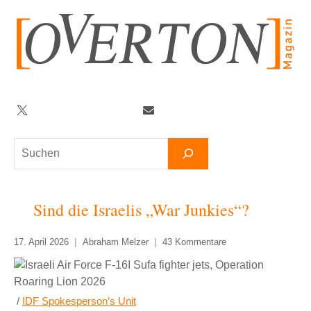
Zum
Inhalt
springen
Twitter
Facebook
YouTube
Telegram
Newsletter
Suchen
Sind die Israelis „War Junkies“?
17. April 2026
Abraham Melzer
43 Kommentare
/
IDF Spokesperson’s Unit