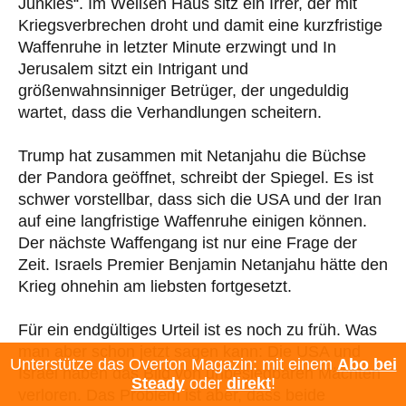
Junkies“. Im Weißen Haus sitz ein Irrer, der mit
Kriegsverbrechen droht und damit eine kurzfristige
Waffenruhe in letzter Minute erzwingt und In
Jerusalem sitzt ein Intrigant und
größenwahnsinniger Betrüger, der ungeduldig
wartet, dass die Verhandlungen scheitern.
Trump hat zusammen mit Netanjahu die Büchse
der Pandora geöffnet, schreibt der Spiegel. Es ist
schwer vorstellbar, dass sich die USA und der Iran
auf eine langfristige Waffenruhe einigen können.
Der nächste Waffengang ist nur eine Frage der
Zeit. Israels Premier Benjamin Netanjahu hätte den
Krieg ohnehin am liebsten fortgesetzt.
Für ein endgültiges Urteil ist es noch zu früh. Was
man aber schon jetzt sagen kann: Die USA und
Unterstütze das Overton Magazin: mit einem
Abo bei
Israel haben das Bild von unbesiegbaren Mächten
Steady
oder
direkt
!
verloren. Das Problem ist aber, dass beide