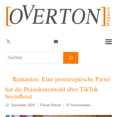
Zum
Inhalt
springen
Twitter
Facebook
YouTube
Telegram
Newsletter
Suchen
Rumänien: Eine proeuropäische Partei
hat die Präsidentenwahl über TikTok
beeinflusst
22. Dezember 2024
Florian Rötzer
47 Kommentare