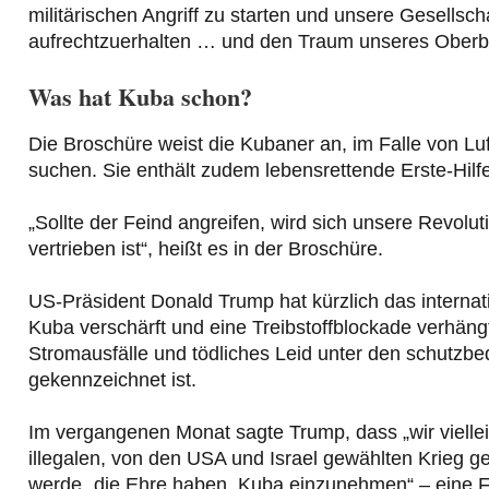
militärischen Angriff zu starten und unsere Gesellsch
aufrechtzuerhalten … und den Traum unseres Oberbef
Was hat Kuba schon?
Die Broschüre weist die Kubaner an, im Falle von L
suchen. Sie enthält zudem lebensrettende Erste-Hil
„Sollte der Feind angreifen, wird sich unsere Revolut
vertrieben ist“, heißt es in der Broschüre.
US-Präsident Donald Trump hat kürzlich das internat
Kuba verschärft und eine Treibstoffblockade verhängt,
Stromausfälle und tödliches Leid unter den schutzbe
gekennzeichnet ist.
Im vergangenen Monat sagte Trump, dass „wir viellei
illegalen, von den USA und Israel gewählten Krieg ge
werde „die Ehre haben, Kuba einzunehmen“ – eine Fo