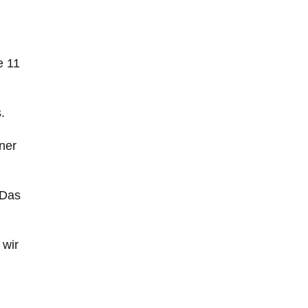
e 11
.
ner
„Das
 wir