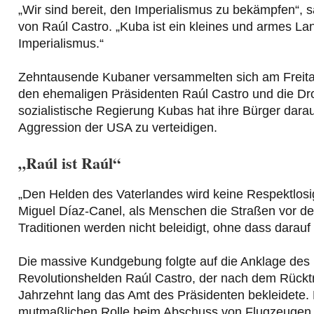
„Wir sind bereit, den Imperialismus zu bekämpfen“, 
von Raúl Castro. „Kuba ist ein kleines und armes L
Imperialismus.“
Zehntausende Kubaner versammelten sich am Freita
den ehemaligen Präsidenten Raúl Castro und die Droh
sozialistische Regierung Kubas hat ihre Bürger darau
Aggression der USA zu verteidigen.
„Raúl ist Raúl“
„Den Helden des Vaterlandes wird keine Respektlosi
Miguel Díaz-Canel, als Menschen die Straßen vor de
Traditionen werden nicht beleidigt, ohne dass darauf 
Die massive Kundgebung folgte auf die Anklage des
Revolutionshelden Raúl Castro, der nach dem Rücktri
Jahrzehnt lang das Amt des Präsidenten bekleidete. 
mutmaßlichen Rolle beim Abschuss von Flugzeugen d