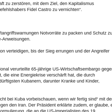
aft zu zerstören, mit dem Ziel, den Kapitalismus
ehlshabers Fidel Castro zu vernichten“.
uftangriffswarnungen Notvorräte zu packen und Schutz z
fe-Anweisungen.
ion verteidigen, bis der Sieg errungen und der Angreifer
ional verurteilte 65-jährige US-Wirtschaftsembargo gege
 die eine Energiekrise verschärft hat, die durch
dürftigsten Kubanern, darunter Kranke und Kinder,
cht bei Kuba vorbeischauen, wenn wir fertig sind“ mit d
gen den Iran. Der Präsident erklärte zudem, er glaube, 
rmulierung, die an die US-Imperialisten des 19.