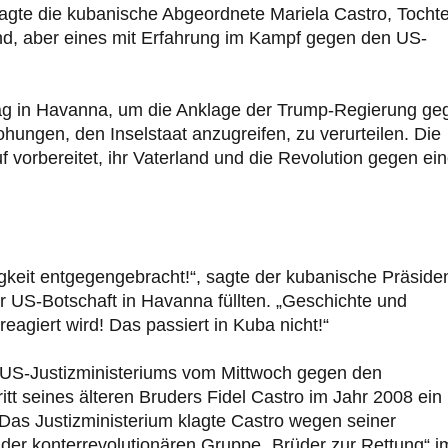
sagte die kubanische Abgeordnete Mariela Castro, Tochte
and, aber eines mit Erfahrung im Kampf gegen den US-
g in Havanna, um die Anklage der Trump-Regierung ge
ungen, den Inselstaat anzugreifen, zu verurteilen. Die
f vorbereitet, ihr Vaterland und die Revolution gegen ei
gkeit entgegengebracht!“, sagte der kubanische Präside
r US-Botschaft in Havanna füllten. „Geschichte und
reagiert wird! Das passiert in Kuba nicht!“
 US-Justizministeriums vom Mittwoch gegen den
tt seines älteren Bruders Fidel Castro im Jahr 2008 ein
Das Justizministerium klagte Castro wegen seiner
er konterrevolutionären Gruppe „Brüder zur Rettung“ i