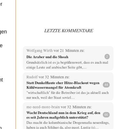
r
LETZTE KOMMENTARE
gen
ne
Wolfgang Wirth
vor 21 Minuten zu:
Die Araber und die Shoah
2
Grundsätzlich ist es ja begrüßenswert, dass es auch mal
einige Leute auf arabischer Seite gibt,…
Rudolf
vor 32 Minuten zu:
nt
Statt Dunkelflaute eher Hitze-Blackout wegen
44
Kühlwassermangel für Atomkraft
"wirtschaftlich" für die Betreiber ist das ja aktuell auch
nur noch, weil der Staat soviel…
me-need-more-brain
vor 32 Minuten zu:
Wacht Deutschland nun in dem Krieg auf, den
66
es seit Jahren maßgeblich unterstützt?
Das macht die kolumbianische Drogenmafia neuerdings,
haben ja auch Söldner da, also passt. Lustig (s)…
m