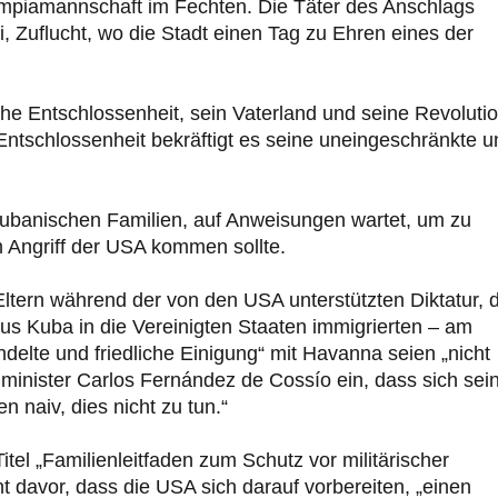
ympiamannschaft im Fechten. Die Täter des Anschlags
i, Zuflucht, wo die Stadt einen Tag zu Ehren eines der
che Entschlossenheit, sein Vaterland und seine Revoluti
 Entschlossenheit bekräftigt es seine uneingeschränkte u
 kubanischen Familien, auf Anweisungen wartet, um zu
m Angriff der USA kommen sollte.
ern während der von den USA unterstützten Diktatur, d
us Kuba in die Vereinigten Staaten immigrierten – am
delte und friedliche Einigung“ mit Havanna seien „nicht
minister Carlos Fernández de Cossío ein, dass sich sei
n naiv, dies nicht zu tun.“
l „Familienleitfaden zum Schutz vor militärischer
t davor, dass die USA sich darauf vorbereiten, „einen