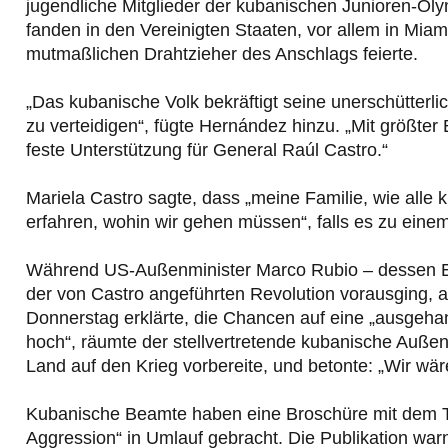
jugendliche Mitglieder der kubanischen Junioren-Ol
fanden in den Vereinigten Staaten, vor allem in Miam
mutmaßlichen Drahtzieher des Anschlags feierte.
„Das kubanische Volk bekräftigt seine unerschütterli
zu verteidigen“, fügte Hernández hinzu. „Mit größter
feste Unterstützung für General Raúl Castro.“
Mariela Castro sagte, dass „meine Familie, wie alle
erfahren, wohin wir gehen müssen“, falls es zu eine
Während US-Außenminister Marco Rubio – dessen Elt
der von Castro angeführten Revolution vorausging, a
Donnerstag erklärte, die Chancen auf eine „ausgehan
hoch“, räumte der stellvertretende kubanische Außen
Land auf den Krieg vorbereite, und betonte: „Wir wäre
Kubanische Beamte haben eine Broschüre mit dem Tite
Aggression“ in Umlauf gebracht. Die Publikation warn