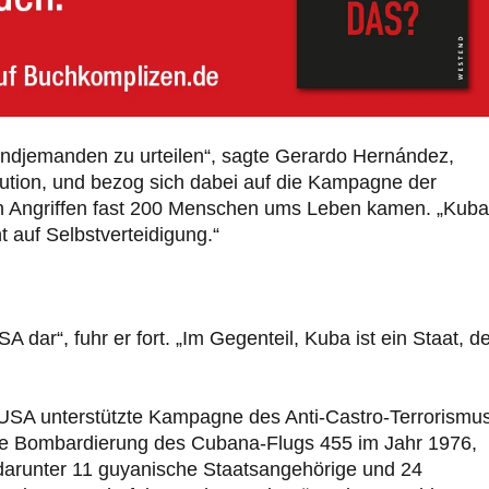
gendjemanden zu urteilen“, sagte Gerardo Hernández,
lution, und bezog sich dabei auf die Kampagne der
n Angriffen fast 200 Menschen ums Leben kamen. „Kuba 
ht auf Selbstverteidigung.“
A dar“, fuhr er fort. „Im Gegenteil, Kuba ist ein Staat, d
 USA unterstützte Kampagne des Anti-Castro-Terrorismu
ie Bombardierung des Cubana-Flugs 455 im Jahr 1976,
darunter 11 guyanische Staatsangehörige und 24