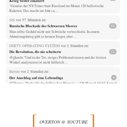
Krieg weiter eskaliert
"Gemäss der NY-Times baut Russland im Monat 120 ballistische
Raketen. Das macht im Jahr ca.…
StS
vor 57 Minuten zu:
Russische Blockade des Schwarzen Meeres
23
Man sollte Geduld nicht mit Schwäche verwechseln. In einem
Abnutzungskrieg gibt es keinen Sieger, aber…
DIRTY OPERATING SYSTEM
vor 2 Stunden zu:
Die Revolution, die nie scheiterte
21
@jjkoeln "Und in der Tat, steiges Problematisieren und die letzten
Winkel analysieren ist nicht hilfreich.…
Bernie
vor 2 Stunden zu:
Der Anschlag auf eine Lebenslüge
4
@Thomas Danke für den hilfreichen Hinweis ;-) Ob Hamed Abdel-Samad
seine Thesen von Ex-US-Präsident Bush…
Klau-Die
vor 3 Stunden zu:
Helmut Schelsky – Der Mann, der den Marxismus überlebte
27
Er fragte, wem Fabriken gehören. Die Gegenwart zwingt zu einer anderen
Frage: Wer besitzt die…
OVERTON @ YOUTUBE
DIRTY OPERATING SYSTEM
vor 4 Stunden zu: