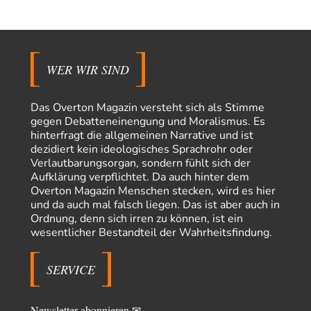
Stefan M
vor 7 Stunden zu:
Masseninvasion von Ceuta: Ein organisierter Angriff
3
Ja ja, das ist der Fluch der schönen neuen Smartphone-Zeit. Einer ruft und
Zehntausende dackeln…
WER WIR SIND
Adel verpflichtet
vor 8 Stunden zu:
»Der freie Wille ist ein Mythos«
70
Vielen Dank, hatte ich nicht auf dem Schirm, weil ich ihn nicht mehr
Das Overton Magazin versteht sich als Stimme
lese. Beweist…
gegen Debatteneinengung und Moralismus. Es
hinterfragt die allgemeinen Narrative und ist
garno
vor 10 Stunden zu:
dezidiert kein ideologisches Sprachrohr oder
Absurde Debatte um Ceuta-„Invasion“ durch Marokko
28
Verlautbarungsorgan, sondern fühlt sich der
vertieft EU-Spaltung
Aufklärung verpflichtet. Da auch hinter dem
Gratuliere, du hast erkannt wer hier der Bösewicht ist. Dann kann es ja
Overton Magazin Menschen stecken, wird es hier
gar nicht…
und da auch mal falsch liegen. Das ist aber auch in
Schattenland
vor 11 Stunden zu:
Ordnung, denn sich irren zu können, ist ein
Unkabarettistische Anstalten
1
wesentlicher Bestandteil der Wahrheitsfindung.
Dem schließe ich mich 100 pro an - das deutsche politische Kabarett ist
tot (Lisa…
SERVICE
YaSa
vor 12 Stunden zu:
Dissonanzen
1
Kleine Korrektur: Anders als Moshe Zuckermann schildet gab es in den
Newsletter abonnieren ✉