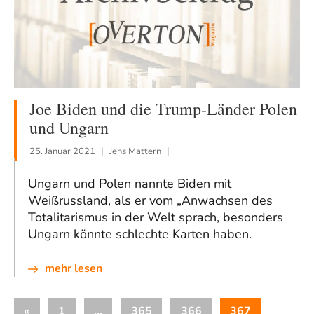
Joe Biden und die Trump-Länder Polen
und Ungarn
25. Januar 2021
Jens Mattern
Ungarn und Polen nannte Biden mit
Weißrussland, als er vom „Anwachsen des
Totalitarismus in der Welt sprach, besonders
Ungarn könnte schlechte Karten haben.
mehr lesen
Seitennummerierung
Vorherige
«
1
…
365
366
367