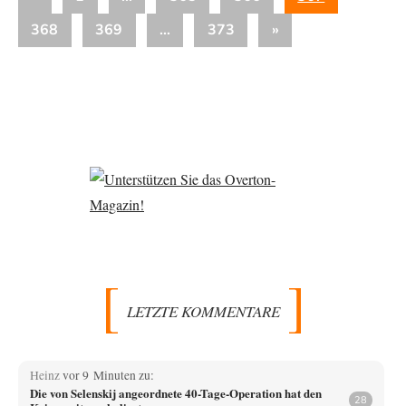
der
Beiträge
Nächste
368
369
…
373
»
Beiträge
Beiträge
LETZTE KOMMENTARE
Heinz
vor 9 Minuten zu:
Die von Selenskij angeordnete 40-Tage-Operation hat den
28