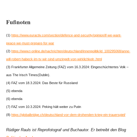
Fußnoten
(1)
https://www.euractiv.com/section/defence-and-security/opinion/if-we-want-
peace-we-must-prepare-for-war
(2)
https://www.t-online.de/nachrichten/deutschland/innenpolitik/id_100295068/anne-
will-robert-habeck-im-tv-wir-sind-umzingelt-von-wirklichkeit-.html
(3) Frankfurter Allgemeine Zeitung (FAZ) vom 16.3.2024: Eingeschüchtertes Volk –
aus The Irisch Times(Dublin).
(4) FAZ vom 18.3.2024: Das Beste für Russland
(5) ebenda
(6) ebenda
(7) FAZ vom 10.3.2024: Peking hält weiter zu Putin
(8)
https://globalbridge.ch/deutschland-vor-dem-drohenden-krieg-ein-trauerspiel/
Rüdiger Rauls ist Reprofotograf und Buchautor. Er betreibt den Blog