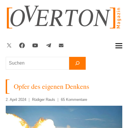
Zum
Inhalt
springen
Twitter
Facebook
YouTube
Telegram
Newsletter
Suchen
Opfer des eigenen Denkens
2. April 2024
Rüdiger Rauls
65 Kommentare