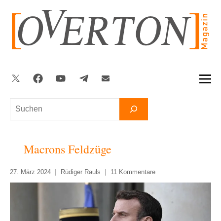
Zum
Inhalt
springen
Twitter
Facebook
YouTube
Telegram
Newsletter
Suchen
Macrons Feldzüge
27. März 2024
Rüdiger Rauls
11 Kommentare