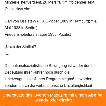
Minderleister verdient. Zu Merz fällt mir folgender Text
Ossietzkys ein:
Carl von Ossietzky ( * 3. Oktober 1889 in Hamburg; † 4.
Mai 1938 in Berlin )
Friedensnobelpreisträger 1935, Pazifist
„Nach der Sintflut?
[… ]
Die nationalsozialistische Bewegung ist weder durch die
Bedeutung ihrer Führer noch durch die
Überzeugungskraft ihrer Programme groß geworden,
sondern durch die verbrecherische Unzulänglichkeit
einer Pseudodemokratie und die Feigheit eines
Unterstütze das Overton Magazin: mit einem
Abo bei
parlamentarischen Regimes, das niemals gewagt hat,
Steady
oder
direkt
!
eines zu sein. […]