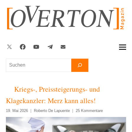
Zum
Inhalt
springen
Twitter
Facebook
YouTube
Telegram
Newsletter
Suchen
Kriegs-, Preissteigerungs- und
Klagekanzler: Merz kann alles!
19. Mai 2026
Roberto De Lapuente
25 Kommentare