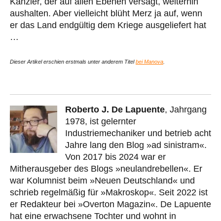
Kanzler, der auf allen Ebenen versagt, weiterhin
aushalten. Aber vielleicht blüht Merz ja auf, wenn
er das Land endgültig dem Kriege ausgeliefert hat
…
Dieser Artikel erschien erstmals unter anderem Titel
bei Manova
.
Roberto J. De Lapuente
, Jahrgang
1978, ist gelernter
Industriemechaniker und betrieb acht
Jahre lang den Blog »ad sinistram«.
Von 2017 bis 2024 war er
Mitherausgeber des Blogs »neulandrebellen«. Er
war Kolumnist beim »Neuen Deutschland« und
schrieb regelmäßig für »Makroskop«. Seit 2022 ist
er Redakteur bei »Overton Magazin«. De Lapuente
hat eine erwachsene Tochter und wohnt in