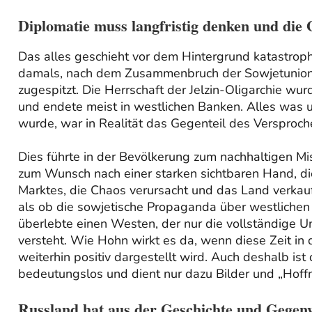
Diplomatie muss langfristig denken und die
Das alles geschieht vor dem Hintergrund katastrop
damals, nach dem Zusammenbruch der Sowjetunion, se
zugespitzt. Die Herrschaft der Jelzin-Oligarchie wu
und endete meist in westlichen Banken. Alles was u
wurde, war in Realität das Gegenteil des Versproch
Dies führte in der Bevölkerung zum nachhaltigen Mi
zum Wunsch nach einer starken sichtbaren Hand, di
Marktes, die Chaos verursacht und das Land verk
als ob die sowjetische Propaganda über westlichen 
überlebte einen Westen, der nur die vollständige U
versteht. Wie Hohn wirkt es da, wenn diese Zeit in
weiterhin positiv dargestellt wird. Auch deshalb is
bedeutungslos und dient nur dazu Bilder und „Hoff
Russland hat aus der Geschichte und Gegenw