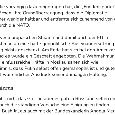
e vorrangig dazu beigetragen hat, die „Friedenspartei“
wächen. Ihre Grundüberzeugung, dass die Diplomatie
mmer weniger haltbar und entfernte sich zunehmend von 
urch die NATO.
esteuropäischen Staaten und damit auch der EU in
t man an eine harte geopolitische Auseinandersetzung
eg nichts geschenkt. Am Ende hat sich bei den Amerika
und es wurde ein Geschäft angeboten. Die Wahrnehmu
influssreiche Kräfte in Moskau sahen sich wie
eimnis, dass Putin selbst offen germanophil ist und gute
 war ehrlicher Ausdruck seiner damaligen Haltung.
hieren
hil nicht das Gleiche aber es gab in Russland selten e
auch die ständigen Versuche eine Einigung zu finden.
Bush Jr., als auch mit der Bundeskanzlerin Angela Mer