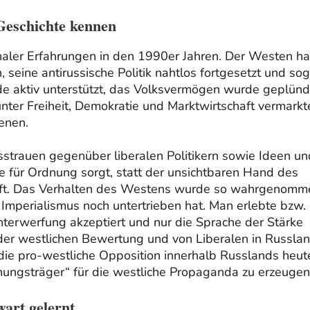
 Geschichte kennen
haler Erfahrungen in den 1990er Jahren. Der Westen ha
ine antirussische Politik nahtlos fortgesetzt und sog
rde aktiv unterstützt, das Volksvermögen wurde geplünd
nter Freiheit, Demokratie und Marktwirtschaft vermarkt
enen.
sstrauen gegenüber liberalen Politikern sowie Ideen un
e für Ordnung sorgt, statt der unsichtbaren Hand des
auft. Das Verhalten des Westens wurde so wahrgenomm
Imperialismus noch untertrieben hat. Man erlebte bzw.
nterwerfung akzeptiert und nur die Sprache der Stärke
 der westlichen Bewertung und von Liberalen in Russla
t die pro-westliche Opposition innerhalb Russlands heut
nungsträger“ für die westliche Propaganda zu erzeugen
art gelernt