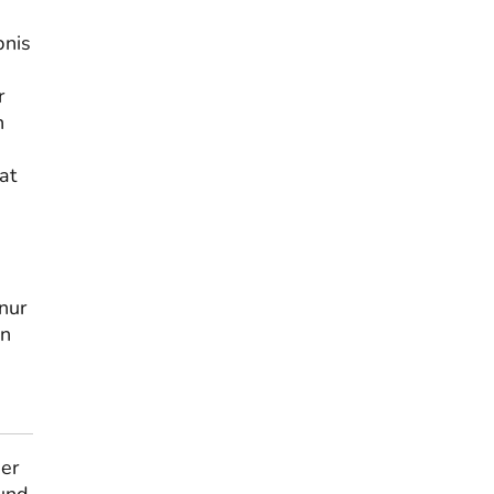
bnis
r
n
at
nur
en
er