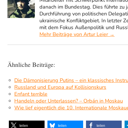
Mitarbeiter mit Schwerpunkt internat
danach im Bundestag. Dies führte zu j
Durchführung von politischen Delegati
ukrainische Konfliktgebiet. In letzter Ze
mit dem Fokus Außenpolitik und Russ
Mehr Beiträge von Artur Leier →
Ähnliche Beiträge:
Die Dämonisierung Putins – ein klassisches Instr
Russland und Europa auf Kollisionskurs
Enfant terrible
Handeln oder Unterlassen? – Orbán in Moskau
Wie lief eigentlich die 10. Internationale Moskau
teilen
teilen
teilen