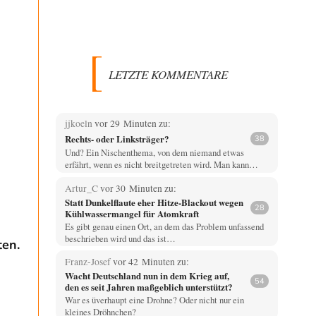
LETZTE KOMMENTARE
jjkoeln
vor 29 Minuten zu:
Rechts- oder Linksträger?
38
Und? Ein Nischenthema, von dem niemand etwas
erfährt, wenn es nicht breitgetreten wird. Man kann…
Artur_C
vor 30 Minuten zu:
Statt Dunkelflaute eher Hitze-Blackout wegen
28
Kühlwassermangel für Atomkraft
Es gibt genau einen Ort, an dem das Problem unfassend
beschrieben wird und das ist…
ten.
Franz-Josef
vor 42 Minuten zu:
Wacht Deutschland nun in dem Krieg auf,
54
den es seit Jahren maßgeblich unterstützt?
War es üverhaupt eine Drohne? Oder nicht nur ein
kleines Dröhnchen?