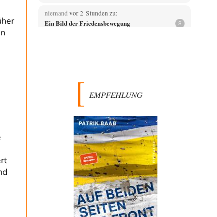
niemand
vor 2 Stunden zu:
üher
Ein Bild der Friedensbewegung
8
in
Zitat:" Grosse Hoffnungsträger sind auch die
Gewerkschaften, die mit Streiks diesen
Militarisierungs- und Rüstungswahnsinn durchaus…
Vende
vor 2 Stunden zu:
Russische Blockade des Schwarzen Meeres
33
Hat Roskomnadzor neuerdings die Karten mit den
EMPFEHLUNG
russischen Raffinerien im russischen Intranet gesperrt?
Torsten
vor 3 Stunden zu:
Urteil des Bundesverwaltungsgerichts zur
35
ewigen Geheimhaltung
Der Deep-State braucht Feinde wie ein Fisch das
e
Wasser. Und nichts erschafft bessere Feinde als…
,
rt
Ferdinand Wohlgewiehert
vor 3 Stunden zu:
Wie arm sind wir, Herr Schneider?
nd
21
"Art. 20,1 GG: „Die Bundesrepublik Deutschland ist ein
demokratischer und sozialer Bundesstaat.“ Art. 14,2
GG:…
Zack15
vor 3 Stunden zu: