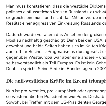
Man muss konstatieren, dass die westliche Diplomati
politisch einflussreichen Kreisen Russlands zu sch
siegreich sein muss und nicht das Militär, wurde i
Realität einer aggressiven Einkreisung Russlands d
Dadurch wurde vor allem das Ansehen der großen w
Moskau nachhaltig geschädigt. Denn bei den USA is
gewohnt und beide Seiten haben sich im Kalten Kri
aber oft ihr Business-Pragmatismus durchgesetzt 
gegenüber Westeuropa war aber eine andere – und e
selbstverständlich als Teil Europas. Es ist kein Geh
Deutsch spricht. Seine Rede im Bundestag von 2001
Die anti-westlichen Kräfte im Kreml triump
Nun ist pro-westlich, pro-europäisch oder germanop
so westorientierten Präsidenten wie Putin. Deshalb 
Sowohl bei Treffen mit dem US-Präsidenten George 