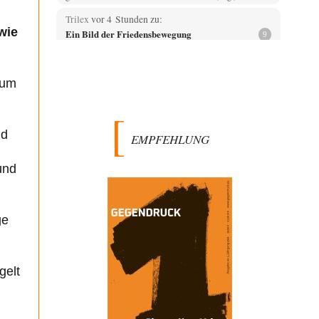
Trilex
vor 4 Stunden zu:
 wie
Ein Bild der Friedensbewegung
9
Die Gesellschaft ist wohl noch nicht zur Gänze
kriegstauglich aber längst nicht mehr friedensfähig.
Innerer…
 um
Vende
vor 6 Stunden zu:
Russische Blockade des Schwarzen Meeres
33
Hat Roskomnadzor neuerdings die Karten mit den
nd
EMPFEHLUNG
russischen Raffinerien im russischen Intranet gesperrt?
Torsten
vor 7 Stunden zu:
und
Urteil des Bundesverwaltungsgerichts zur
35
ewigen Geheimhaltung
Der Deep-State braucht Feinde wie ein Fisch das
Wasser. Und nichts erschafft bessere Feinde als…
ge
Ferdinand Wohlgewiehert
vor 7 Stunden zu:
Wie arm sind wir, Herr Schneider?
21
"Art. 20,1 GG: „Die Bundesrepublik Deutschland ist ein
gelt
demokratischer und sozialer Bundesstaat.“ Art. 14,2
GG:…
Zack15
vor 8 Stunden zu: