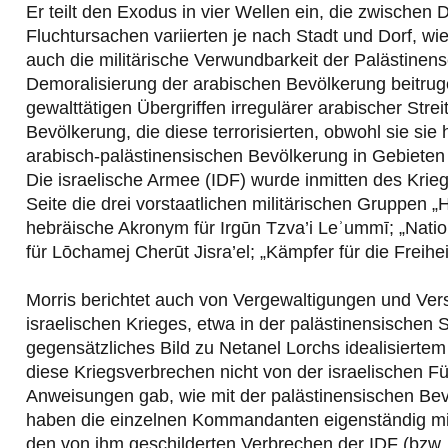
Er teilt den Exodus in vier Wellen ein, die zwischen
Fluchtursachen variierten je nach Stadt und Dorf, wi
auch die militärische Verwundbarkeit der Palästinense
Demoralisierung der arabischen Bevölkerung beitru
gewalttätigen Übergriffen irregulärer arabischer Stre
Bevölkerung, die diese terrorisierten, obwohl sie sie
arabisch-palästinensischen Bevölkerung in Gebieten 
Die israelische Armee (IDF) wurde inmitten des Krie
Seite die drei vorstaatlichen militärischen Gruppen „
hebräische Akronym für Irgūn Tzva’i Leʾummī; „Natio
für Lōchamej Cherūt Jisra’el; „Kämpfer für die Freiheit
Morris berichtet auch von Vergewaltigungen und Ver
israelischen Krieges, etwa in der palästinensischen
gegensätzliches Bild zu Netanel Lorchs idealisiertem B
diese Kriegsverbrechen nicht von der israelischen F
Anweisungen gab, wie mit der palästinensischen B
haben die einzelnen Kommandanten eigenständig mi
den von ihm geschilderten Verbrechen der IDF (bzw. 