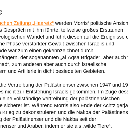
g
ischen Zeitung „Haaretz“
werden Morris‘ politische Ansic
as Gespräch mit ihm führte, teilweise großes Erstaunen
eologischen Wandel und führt diesen auf die Ereignisse 
ine Phase verstärkter Gewalt zwischen Israelis und
riode war zum einen gekennzeichnet durch
ängern, der sogenannten „al-Aqsa Brigade“, aber auch
had“, zum anderen aber auch durch israelische
rn und Artillerie in dicht besiedelten Gebieten.
die Vertreibung der Palästinenser zwischen 1947 und 1
re es nicht zur Entstehung Israels gekommen. Im Zuge des
 eine vollständige Vertreibung der palästinensischen
e sicherer ist. Während Morris also Ende der Achtzigerj
 Krieg zu dekonstruieren und die Nakba der Palästinens
ng der Palästinenser und die Nakba seit der
nser und Araber, indem er sie als „wilde Tiere“,