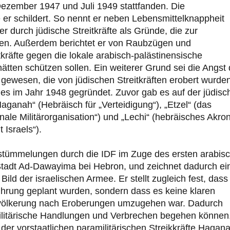
 Dezember 1947 und Juli 1949 stattfanden. Die
e er schildert. So nennt er neben Lebensmittelknappheit
r durch jüdische Streitkräfte als Gründe, die zur
gen. Außerdem berichtet er von Raubzügen und
itkräfte gegen die lokale arabisch-palästinensische
 hätten schützen sollen. Ein weiterer Grund sei die Angst 
gewesen, die von jüdischen Streitkräften erobert wurden
ges im Jahr 1948 gegründet. Zuvor gab es auf der jüdisc
Haganah“ (Hebräisch für „Verteidigung“), „Etzel“ (das
nale Militärorganisation“) und „Lechi“ (hebräisches Akr
 Israels“).
stümmelungen durch die IDF im Zuge des ersten arabisc
 Stadt Ad-Dawayima bei Hebron, und zeichnet dadurch ei
ild der israelischen Armee. Er stellt zugleich fest, dass
ührung geplant wurden, sondern dass es keine klaren
evölkerung nach Eroberungen umzugehen war. Dadurch
litärische Handlungen und Verbrechen begehen können.
der vorstaatlichen paramilitärischen Streikkräfte Hagana