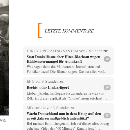
LETZTE KOMMENTARE
DIRTY OPERATING SYSTEM
vor 2 Stunden zu:
Statt Dunkelflaute eher Hitze-Blackout wegen
30
Kühlwassermangel für Atomkraft
Was sagen denn die Mainstream-Journalisten und
Politiker dazu? Die Blauen sagen: Das ist alles voll…
El-G
vor 3 Stunden zu:
Rechts- oder Linksträger?
39
Lieber jjkoeln, im Gegensatz zu anderen Texten von
RdL, ist dieser explizit als "Glosse" ausgezeichnet.…
Mikrowelle
vor 3 Stunden zu:
Wacht Deutschland nun in dem Krieg auf, den
55
es seit Jahren maßgeblich unterstützt?
 via
Bei meinen Ermittlungen bin ich auf dieses alte, streng
geheime Video des "60 Minutes"-Kanals (eng.)…