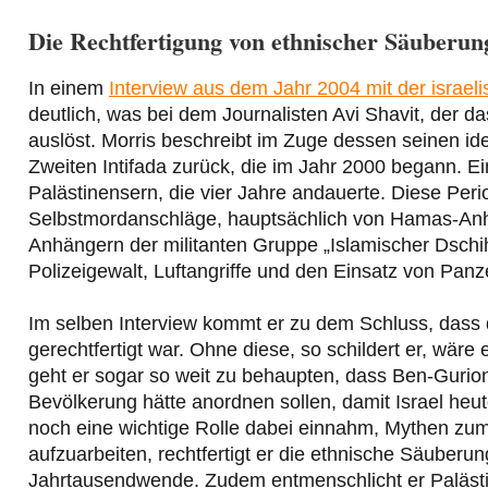
Die Rechtfertigung von ethnischer Säuberun
In einem
Interview aus dem Jahr 2004 mit der israel
deutlich, was bei dem Journalisten Avi Shavit, der d
auslöst. Morris beschreibt im Zuge dessen seinen id
Zweiten Intifada zurück, die im Jahr 2000 begann. E
Palästinensern, die vier Jahre andauerte. Diese Pe
Selbstmordanschläge, hauptsächlich von Hamas-Anh
Anhängern der militanten Gruppe „Islamischer Dschi
Polizeigewalt, Luftangriffe und den Einsatz von Panze
Im selben Interview kommt er zu dem Schluss, dass 
gerechtfertigt war. Ohne diese, so schildert er, wä
geht er sogar so weit zu behaupten, dass Ben-Gurion
Bevölkerung hätte anordnen sollen, damit Israel heut
noch eine wichtige Rolle dabei einnahm, Mythen zum
aufzuarbeiten, rechtfertigt er die ethnische Säuberu
Jahrtausendwende. Zudem entmenschlicht er Palästine