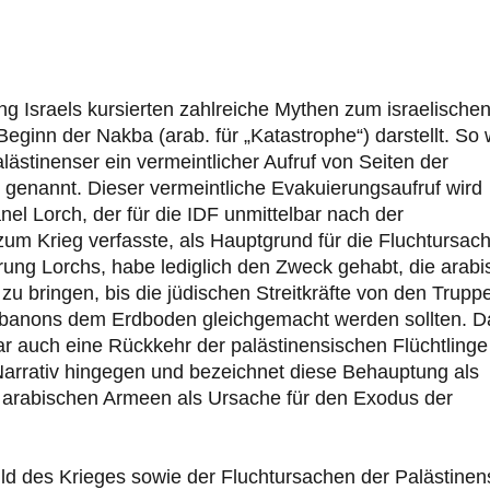
ng Israels kursierten zahlreiche Mythen zum israelische
eginn der Nakba (arab. für „Katastrophe“) darstellt. So 
lästinenser ein vermeintlicher Aufruf von Seiten der
 genannt. Dieser vermeintliche Evakuierungsaufruf wird
nel Lorch, der für die IDF unmittelbar nach der
 zum Krieg verfasste, als Hauptgrund für die Fluchtursac
rung Lorchs, habe lediglich den Zweck gehabt, die arabi
zu bringen, bis die jüdischen Streitkräfte von den Trupp
Libanons dem Erdboden gleichgemacht werden sollten. D
ar auch eine Rückkehr der palästinensischen Flüchtlinge
Narrativ hingegen und bezeichnet diese Behauptung als
ie arabischen Armeen als Ursache für den Exodus der
 Bild des Krieges sowie der Fluchtursachen der Palästinen