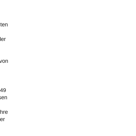
hten
der
 von
949
sen
ahre
er