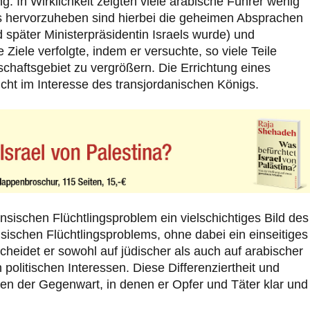
 In Wirklichkeit zeigten viele arabische Führer wenig
s hervorzuheben sind hierbei die geheimen Absprachen
 später Ministerpräsidentin Israels wurde) und
 Ziele verfolgte, indem er versuchte, so viele Teile
schaftsgebiet zu vergrößern. Die Errichtung eines
cht im Interesse des transjordanischen Königs.
sischen Flüchtlingsproblem ein vielschichtiges Bild des
ischen Flüchtlingsproblems, ohne dabei ein einseitiges
heidet er sowohl auf jüdischer als auch auf arabischer
politischen Interessen. Diese Differenziertheit und
sen der Gegenwart, in denen er Opfer und Täter klar und