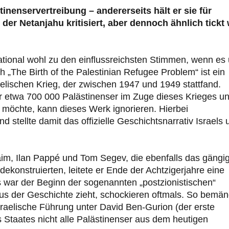
tinenservertreibung – andererseits hält er sie für
, der Netanjahu kritisiert, aber dennoch ähnlich tickt
rnational wohl zu den einflussreichsten Stimmen, wenn es
h „The Birth of the Palestinian Refugee Problem“ ist ein
lischen Krieg, der zwischen 1947 und 1949 stattfand.
r etwa 700 000 Palästinenser im Zuge dieses Krieges u
möchte, kann dieses Werk ignorieren. Hierbei
 stellte damit das offizielle Geschichtsnarrativ Israels 
laim, Ilan Pappé und Tom Segev, die ebenfalls das gängi
ekonstruierten, leitete er Ende der Achtzigerjahre eine
es war der Beginn der sogenannten „postzionistischen“
us der Geschichte zieht, schockieren oftmals. So bemän
sraelische Führung unter David Ben-Gurion (der erste
 Staates nicht alle Palästinenser aus dem heutigen