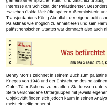
gemeinsamer Sprache, Kultur und Geschichte ausging.
Interesse am Schicksal der Palästinenser. Besonder
zwischen Golda Meir (die später Außenministerin und
Transjordaniens König Abdullah, der eigene politische
Palästinas wie möglich zu annektieren und sein Herr
palästinensischen Staates war demnach also auch ni
Benny Morris zeichnet in seinem Buch zum palästinen
Krieges von 1948 und der Entstehung des palästinens
Opfer-Täter-Schema zu erstellen. Stattdessen untersc
Seite verschiedene Untergruppen mit jeweils eigenen 
Objektivität finden sich jedoch kaum in seinen Analy
meist einseitig benennt.