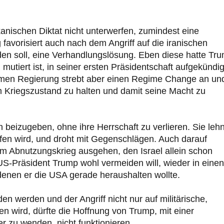
kanischen Diktat nicht unterwerfen, zumindest eine
avorisiert auch nach dem Angriff auf die iranischen
en soll, eine Verhandlungslösung. Eben diese hatte Tru
utiert ist, in seiner ersten Präsidentschaft aufgekündig
tremen Regierung strebt aber einen Regime Change an un
l im Kriegszustand zu halten und damit seine Macht zu
in beizugeben, ohne ihre Herrschaft zu verlieren. Sie lehn
fen wird, und droht mit Gegenschlägen. Auch darauf
nem Abnutzungskrieg ausgehen, den Israel allein schon
 US-Präsident Trump wohl vermeiden will, wieder in einen
enen er die USA gerade heraushalten wollte.
 werden und der Angriff nicht nur auf militärische,
en wird, dürfte die Hoffnung von Trump, mit einer
r zu wenden, nicht funktionieren.