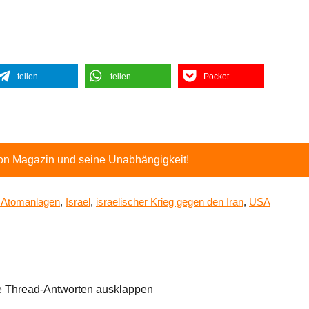
teilen
teilen
Pocket
ton Magazin und seine Unabhängigkeit!
e Atomanlagen
,
Israel
,
israelischer Krieg gegen den Iran
,
USA
e Thread-Antworten ausklappen