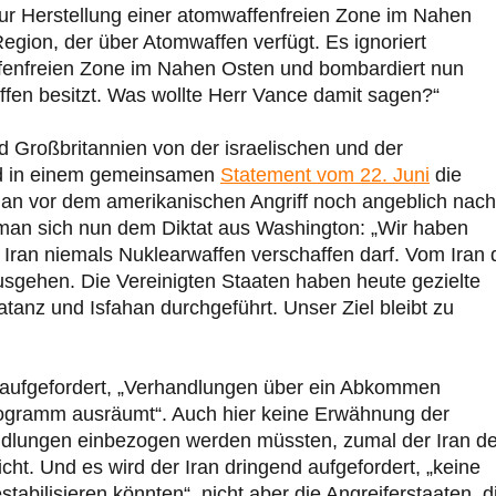
 zur Herstellung einer atomwaffenfreien Zone im Nahen
 Region, der über Atomwaffen verfügt. Es ignoriert
affenfreien Zone im Nahen Osten und bombardiert nun
fen besitzt. Was wollte Herr Vance damit sagen?“
 Großbritannien von der israelischen und der
rd in einem gemeinsamen
Statement vom 22. Juni
die
man vor dem amerikanischen Angriff noch angeblich nach
t man sich nun dem Diktat aus Washington: „Wir haben
 Iran niemals Nuklearwaffen verschaffen darf. Vom Iran 
usgehen. Die Vereinigten Staaten haben heute gezielte
tanz und Isfahan durchgeführt. Unser Ziel bleibt zu
ird aufgefordert, „Verhandlungen über ein Abkommen
ogramm ausräumt“. Auch hier keine Erwähnung der
handlungen einbezogen werden müssten, zumal der Iran 
icht. Und es wird der Iran dringend aufgefordert, „keine
abilisieren könnten“, nicht aber die Angreiferstaaten, d