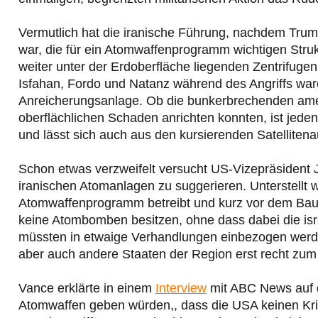
Vermutlich hat die iranische Führung, nachdem Trump
war, die für ein Atomwaffenprogramm wichtigen Strukt
weiter unter der Erdoberfläche liegenden Zentrifuge
Isfahan, Fordo und Natanz während des Angriffs war
Anreicherungsanlage. Ob die bunkerbrechenden ame
oberflächlichen Schaden anrichten konnten, ist jede
und lässt sich auch aus den kursierenden Satellitena
Schon etwas verzweifelt versucht US-Vizepräsident J
iranischen Atomanlagen zu suggerieren. Unterstellt wi
Atomwaffenprogramm betreibt und kurz vor dem Bau e
keine Atombomben besitzen, ohne dass dabei die is
müssten in etwaige Verhandlungen einbezogen werd
aber auch andere Staaten der Region erst recht zu
Vance erklärte in einem
Interview
mit ABC News auf 
Atomwaffen geben würden,, dass die USA keinen Krie