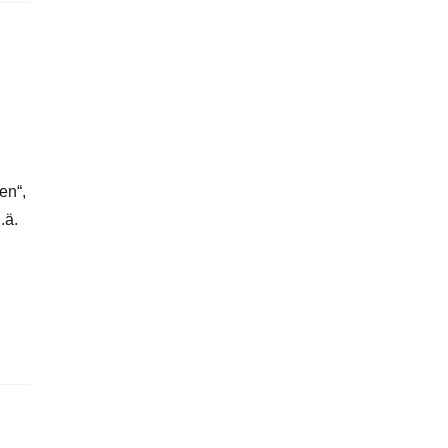
en“,
.ä.