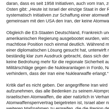
daran, dass es seit 1958 Initiativen, auch vom Iran,
Osten gibt: „Heute ist Israel der einzige Staat in der
systematisch Initiativen zur Schaffung einer atomw
gemeinsam mit den USA den Iran, der keine Atomwaf
Obgleich die E3-Staaten Deutschland, Frankreich und
amerikanischen Regierung ausgebootet wurden, wi
machtlose Position noch einmal deutlich. Während 
einer diplomatischen Lösung gesucht hat, unterwirf
beständig klar zum Ausdruck gebracht, dass sich der
keine Bedrohung mehr für die regionale Sicherheit a
Militärschläge gegen die Nuklearanlagen in Fordo, Na
verhindern, dass der Iran eine Nuklearwaffe erlangt.“
Kritik darf es nicht geben. Der angegriffene Iran w
aufzunehmen, das alle Bedenken zu seinem Atompr
israelischen Atomwaffen, die aber natürlich in Ver
Atomwaffensperrvertrag beigetreten ist, Israel aber n
weiteren Maßnahmen zu ergreifen, die die Region dest