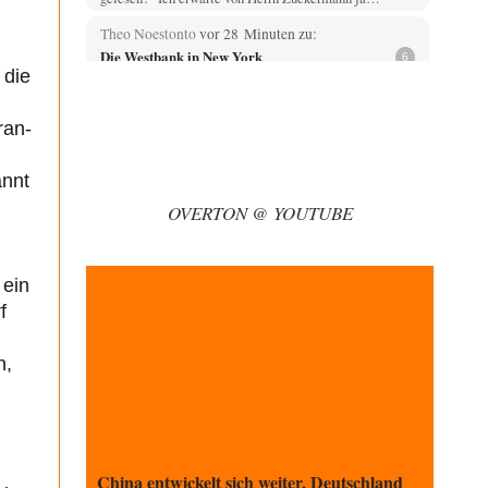
Theo Noestonto
vor 28 Minuten zu:
Die Westbank in New York
6
 die
"Das hielt Amerika nicht davon ab, Afghanistan zu
besetzen, die Gesellschaft umzubauen, den
Drogenanbau zu…
ran-
AeaP
vor 1 Stunde zu:
Absurde Debatte um Ceuta-„Invasion“ durch
annt
9
Marokko vertieft EU-Spaltung
OVERTON @ YOUTUBE
Jetzt versuchen "interessierte Kreise" Georg Restle
fertigzumachen, der in der Ceuta-Angelegenheit von
einem "US-israelisch-marokkanischen Bündnis"…
Adel verpflichtet
vor 2 Stunden zu:
 ein
CSD-Anschlag: Amri 2.0?
3
f
Wir werden doch wie immer auch hier nur verarscht und
wer glaubt das ein SWAT-Team…
n,
Adel verpflichtet
vor 2 Stunden zu:
Die Macht der KI-Besitzer
11
This is what we get: Gates Foundation finanziert KI-
gesteuerte Erschaffung synthetischer Viren. Nicht nur
das…
China entwickelt sich weiter, Deutschland