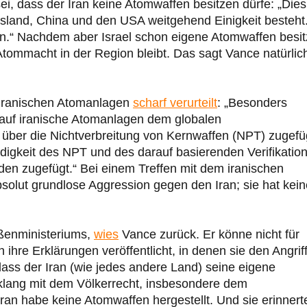
ei, dass der Iran keine Atomwaffen besitzen dürfe: „Dies 
land, China und den USA weitgehend Einigkeit besteht
n.“ Nachdem aber Israel schon eigene Atomwaffen besit
Atommacht in der Region bleibt. Das sagt Vance natürlic
 iranischen Atomanlagen
scharf verurteilt
: „Besonders
e auf iranische Atomanlagen dem globalen
 über die Nichtverbreitung von Kernwaffen (NPT) zugefü
digkeit des NPT und des darauf basierenden Verifikation
 zugefügt.“ Bei einem Treffen mit dem iranischen
absolut grundlose Aggression gegen den Iran; sie hat kei
ßenministeriums,
wies
Vance zurück. Er könne nicht für
hre Erklärungen veröffentlicht, in denen sie den Angrif
dass der Iran (wie jedes andere Land) seine eigene
nklang mit dem Völkerrecht, insbesondere dem
Iran habe keine Atomwaffen hergestellt. Und sie erinnert