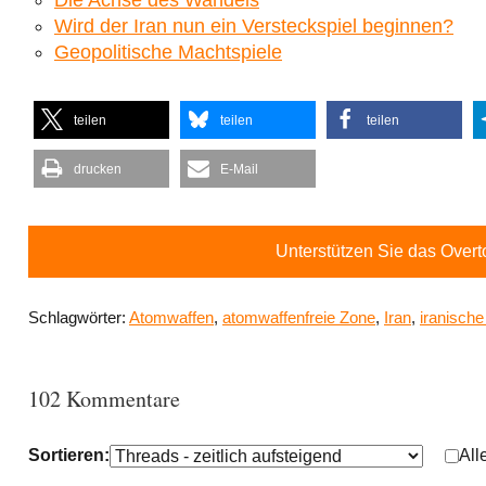
Die Achse des Wandels
Wird der Iran nun ein Versteckspiel beginnen?
Geopolitische Machtspiele
teilen
teilen
teilen
drucken
E-Mail
Unterstützen Sie das Over
Schlagwörter:
Atomwaffen
,
atomwaffenfreie Zone
,
Iran
,
iranisch
102 Kommentare
Sortieren:
All