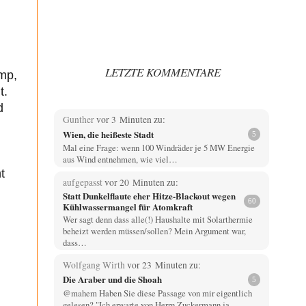
LETZTE KOMMENTARE
mp,
t.
d
Gunther
vor 3 Minuten zu:
Wien, die heißeste Stadt
5
Mal eine Frage: wenn 100 Windräder je 5 MW Energie
aus Wind entnehmen, wie viel…
t
aufgepasst
vor 20 Minuten zu:
Statt Dunkelflaute eher Hitze-Blackout wegen
60
Kühlwassermangel für Atomkraft
Wer sagt denn dass alle(!) Haushalte mit Solarthermie
beheizt werden müssen/sollen? Mein Argument war,
dass…
Wolfgang Wirth
vor 23 Minuten zu:
Die Araber und die Shoah
5
@mahem Haben Sie diese Passage von mir eigentlich
gelesen? "Ich erwarte von Herrn Zuckermann ja…