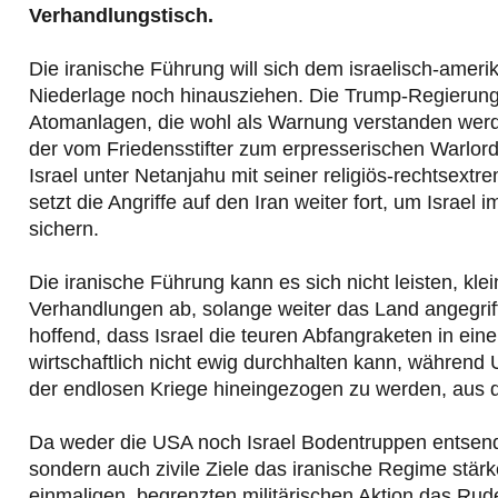
Verhandlungstisch.
Die iranische Führung will sich dem israelisch-ameri
Niederlage noch hinausziehen. Die Trump-Regierung f
Atomanlagen, die wohl als Warnung verstanden werd
der vom Friedensstifter zum erpresserischen Warlord m
Israel unter Netanjahu mit seiner religiös-rechtsex
setzt die Angriffe auf den Iran weiter fort, um Israe
sichern.
Die iranische Führung kann es sich nicht leisten, kle
Verhandlungen ab, solange weiter das Land angegrif
hoffend, dass Israel die teuren Abfangraketen in ei
wirtschaftlich nicht ewig durchhalten kann, während
der endlosen Kriege hineingezogen zu werden, aus d
Da weder die USA noch Israel Bodentruppen entsenden
sondern auch zivile Ziele das iranische Regime stärk
einmaligen, begrenzten militärischen Aktion das Rude