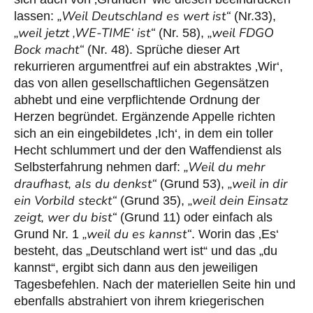
„Weil Deutschland es wert ist“
lassen:
(Nr.33),
„weil jetzt ‚WE-TIME‘ ist“
„weil FDGO
(Nr. 58),
Bock macht“
(Nr. 48). Sprüche dieser Art
rekurrieren argumentfrei auf ein abstraktes ‚Wir‘,
das von allen gesellschaftlichen Gegensätzen
abhebt und eine verpflichtende Ordnung der
Herzen begründet. Ergänzende Appelle richten
sich an ein eingebildetes ‚Ich‘, in dem ein toller
Hecht schlummert und der den Waffendienst als
„Weil du mehr
Selbsterfahrung nehmen darf:
draufhast, als du denkst“
„weil in dir
(Grund 53),
ein Vorbild steckt“
„weil
dein Einsatz
(Grund 35),
zeigt, wer du bist“
(Grund 11) oder einfach als
„weil du es kannst“
Grund Nr. 1
. Worin das ‚Es‘
besteht, das „Deutschland wert ist“ und das „du
kannst“, ergibt sich dann aus den jeweiligen
Tagesbefehlen. Nach der materiellen Seite hin und
ebenfalls abstrahiert von ihrem kriegerischen