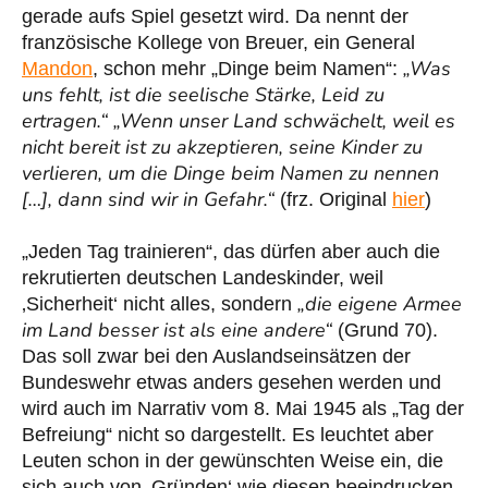
gerade aufs Spiel gesetzt wird. Da nennt der
französische Kollege von Breuer, ein General
„Was
Mandon
, schon mehr „Dinge beim Namen“:
uns fehlt,
ist die seelische Stärke, Leid zu
ertragen.“ „Wenn unser Land schwächelt, weil es
nicht bereit ist zu akzeptieren, seine Kinder zu
verlieren, um die Dinge beim Namen zu nennen
[…], dann sind wir in Gefahr.“
(frz. Original
hier
)
„Jeden Tag trainieren“, das dürfen aber auch die
rekrutierten deutschen Landeskinder, weil
„die eigene Armee
‚Sicherheit‘ nicht alles, sondern
im Land besser ist als eine andere“
(Grund 70).
Das soll zwar bei den Auslandseinsätzen der
Bundeswehr etwas anders gesehen werden und
wird auch im Narrativ vom 8. Mai 1945 als „Tag der
Befreiung“ nicht so dargestellt. Es leuchtet aber
Leuten schon in der gewünschten Weise ein, die
sich auch von ‚Gründen‘ wie diesen beeindrucken