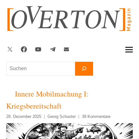
Zum
Inhalt
springen
Twitter
Facebook
YouTube
Telegram
Newsletter
Suchen
Innere Mobilmachung I:
Kriegsbereitschaft
28. Dezember 2025
Georg Schuster
39 Kommentare