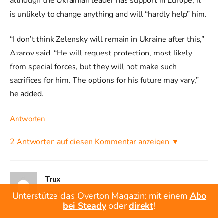
although the Ukrainian leader has support in Europe, it
is unlikely to change anything and will “hardly help” him.
“I don’t think Zelensky will remain in Ukraine after this,”
Azarov said. “He will request protection, most likely
from special forces, but they will not make such
sacrifices for him. The options for his future may vary,”
he added.
Antworten
2 Antworten auf diesen Kommentar anzeigen ▼
Trux
09.06.2025 19:42 Uhr
Unterstütze das Overton Magazin: mit einem
Abo
bei Steady
oder
direkt
!