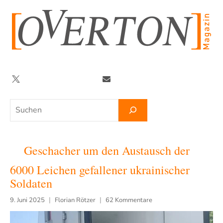
Zum
Inhalt
springen
Twitter
Facebook
YouTube
Telegram
Newsletter
Suchen
Geschacher um den Austausch der
6000 Leichen gefallener ukrainischer
Soldaten
9. Juni 2025
Florian Rötzer
62 Kommentare