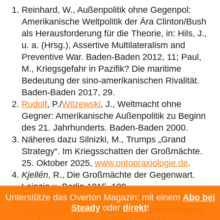
Reinhard, W., Außenpolitik ohne Gegenpol:
Amerikanische Weltpolitik der Ära Clinton/Bush
als Herausforderung für die Theorie, in: Hils, J.,
u. a. (Hrsg.), Assertive Multilateralism and
Preventive War. Baden-Baden 2012, 11; Paul,
M., Kriegsgefahr in Pazifik? Die maritime
Bedeutung der sino-amerikanischen Rivalität.
Baden-Baden 2017, 29.
Rudolf
, P./
Wilzewski
, J., Weltmacht ohne
Gegner: Amerikanische Außenpolitik zu Beginn
des 21. Jahrhunderts. Baden-Baden 2000.
Näheres dazu Silnizki, M., Trumps „Grand
Strategy“. Im Kriegsschatten der Großmächte.
25. Oktober 2025,
www.ontopraxiologie.de
.
Kjellén
, R., Die Großmächte der Gegenwart.
Leipzig u. Berlin 1915, 109.
Unterstütze das Overton Magazin: mit einem
Abo bei
Vgl. Silnizki, M.,
Machtungleichgewicht als
Steady
oder
direkt
!
Ordnungsprinzip?
Zur Sicherheitskonstellation