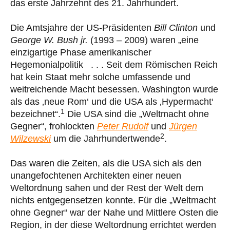
das erste Jahrzehnt des 21. Jahrhundert.
Die Amtsjahre der US-Präsidenten
Bill Clinton
und
George W. Bush jr.
(1993 – 2009) waren „eine
einzigartige Phase amerikanischer
Hegemonialpolitik . . . Seit dem Römischen Reich
hat kein Staat mehr solche umfassende und
weitreichende Macht besessen. Washington wurde
als das ‚neue Rom‘ und die USA als ‚Hypermacht‘
1
bezeichnet“.
Die USA sind die „Weltmacht ohne
Gegner“, frohlockten
Peter Rudolf
und
Jürgen
2
Wilzewski
um die Jahrhundertwende
.
Das waren die Zeiten, als die USA sich als den
unangefochtenen Architekten einer neuen
Weltordnung sahen und der Rest der Welt dem
nichts entgegensetzen konnte. Für die „Weltmacht
ohne Gegner“ war der Nahe und Mittlere Osten die
Region, in der diese Weltordnung errichtet werden