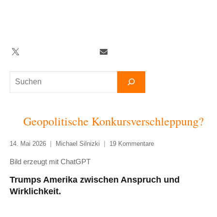
Zum
Inhalt
springen
Twitter
Facebook
YouTube
Telegram
Newsletter
Suchen
Geopolitische Konkursverschleppung?
14. Mai 2026
Michael Silnizki
19 Kommentare
Bild erzeugt mit ChatGPT
Trumps Amerika zwischen Anspruch und
Wirklichkeit.