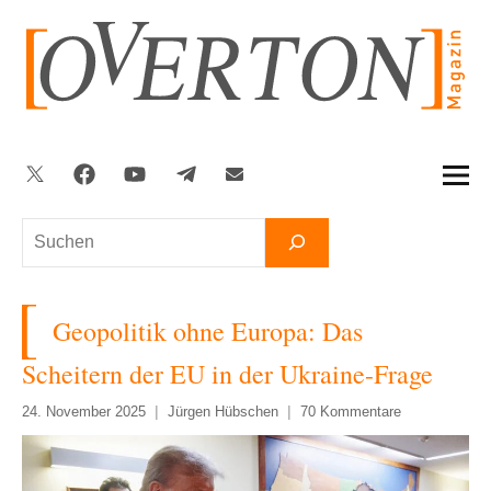
Zum
Inhalt
springen
Twitter
Facebook
YouTube
Telegram
Newsletter
Suchen
Geopolitik ohne Europa: Das
Scheitern der EU in der Ukraine-Frage
24. November 2025
Jürgen Hübschen
70 Kommentare