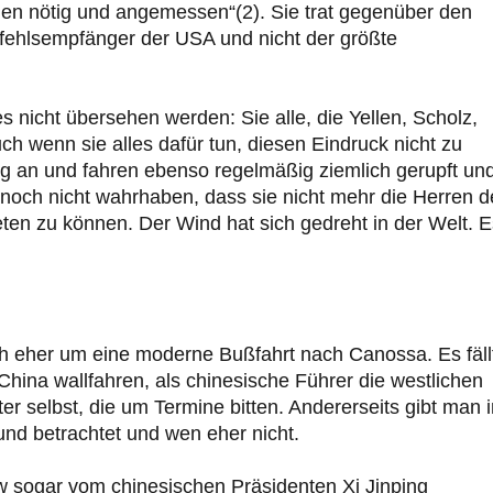
ien nötig und angemessen“(2). Sie trat gegenüber den
Befehlsempfänger der USA und nicht der größte
es nicht übersehen werden: Sie alle, die Yellen, Scholz,
h wenn sie alles dafür tun, diesen Eindruck nicht zu
g an und fahren ebenso regelmäßig ziemlich gerupft un
 noch nicht wahrhaben, dass sie nicht mehr die Herren d
eten zu können. Der Wind hat sich gedreht in der Welt. E
h eher um eine moderne Bußfahrt nach Canossa. Es fäll
China wallfahren, als chinesische Führer die westlichen
er selbst, die um Termine bitten. Andererseits gibt man 
nd betrachtet und wen eher nicht.
 sogar vom chinesischen Präsidenten Xi Jinping