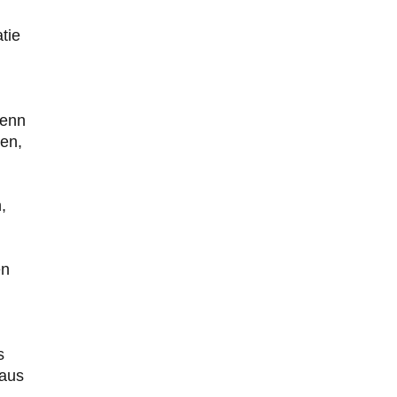
tie
wenn
en,
,
en
s
 aus