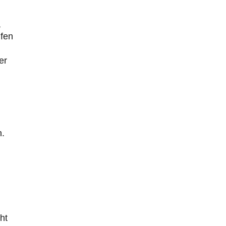
,
ifen
er
n.
ht