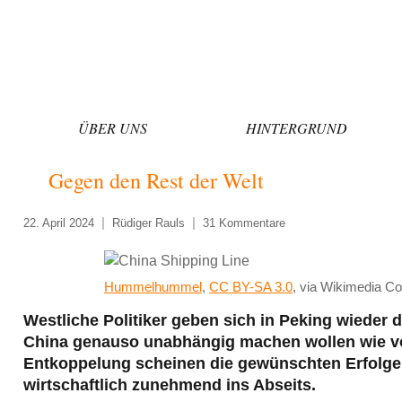
Zum
Inhalt
springen
ÜBER UNS
HINTERGRUND
Gegen den Rest der Welt
22. April 2024
Rüdiger Rauls
31 Kommentare
Hummelhummel
,
CC BY-SA 3.0
, via Wikimedia 
Westliche Politiker geben sich in Peking wieder 
China genauso unabhängig machen wollen wie v
Entkoppelung scheinen die gewünschten Erfolge z
wirtschaftlich zunehmend ins Abseits.