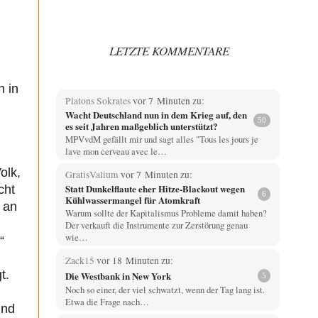
LETZTE KOMMENTARE
n in
Platons Sokrates
vor 7 Minuten zu:
Wacht Deutschland nun in dem Krieg auf, den
50
es seit Jahren maßgeblich unterstützt?
MPVvdM gefällt mir und sagt alles "Tous les jours je
lave mon cerveau avec le…
olk,
GratisValium
vor 7 Minuten zu:
Statt Dunkelflaute eher Hitze-Blackout wegen
cht
6
Kühlwassermangel für Atomkraft
 an
Warum sollte der Kapitalismus Probleme damit haben?
Der verkauft die Instrumente zur Zerstörung genau
wie…
“
Zack15
vor 18 Minuten zu:
t.
Die Westbank in New York
5
Noch so einer, der viel schwatzt, wenn der Tag lang ist.
Etwa die Frage nach…
und