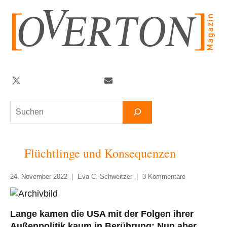
Zum
Inhalt
springen
Twitter
Facebook
YouTube
Telegram
Newsletter
Suchen
Flüchtlinge und Konsequenzen
24. November 2022
Eva C. Schweitzer
3 Kommentare
Lange kamen die USA mit der Folgen ihrer
Außenpolitik kaum in Berührung: Nun aber