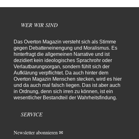
Wolfgang Wirth
vor 23 Stunden zu:
Entkernen, Umfunktionieren und (feindlich) Übernehmen
48
@Froschhaut Vielen Dank für Ihre freundlichen Worte. Ich nehme an,
dass ich dass stellvertretend auch…
WER WIR SIND
ratzefatz
vor 1 Tag zu:
Klimalüge und Klimadiktatur?
12
Das Overton Magazin versteht sich als Stimme
Es gibt genau zwei Faktoren, die für unser Klima (eigentlich: die Klimata
gegen Debatteneinengung und Moralismus. Es
der verschiedenen Klimazonen)…
hinterfragt die allgemeinen Narrative und ist
dezidiert kein ideologisches Sprachrohr oder
arth_
vor 1 Tag zu:
Verlautbarungsorgan, sondern fühlt sich der
Sollte Bundeswehrwerbung verboten werden?
33
Aufklärung verpflichtet. Da auch hinter dem
Nr. 6 halte ich für thematisch verfehlt. Unabhängig davon wie man zu
Overton Magazin Menschen stecken, wird es hier
Saudibarbarien oder der…
und da auch mal falsch liegen. Das ist aber auch
W. Heines
vor 1 Tag zu:
in Ordnung, denn sich irren zu können, ist ein
Junglöwen des Kalifats
3
wesentlicher Bestandteil der Wahrheitsfindung.
Vielen Dank an die Autoren des Artikels dafür, daß sie die Situation einer
Ethnie beleuchten,…
SERVICE
Newsletter abonnieren ✉