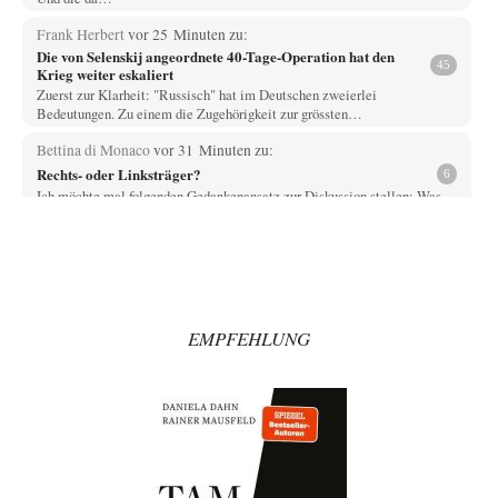
Frank Herbert
vor 25 Minuten zu:
Die von Selenskij angeordnete 40-Tage-Operation hat den
45
Krieg weiter eskaliert
Zuerst zur Klarheit: "Russisch" hat im Deutschen zweierlei
Bedeutungen. Zu einem die Zugehörigkeit zur grössten…
Bettina di Monaco
vor 31 Minuten zu:
Rechts- oder Linksträger?
6
Ich möchte mal folgenden Gedankenansatz zur Diskussion stellen: Was
bewirkt Wokeness? Wokeness behauptet z.B. dass…
Michael
vor 1 Stunde zu:
Helmut Schelsky – Der Mann, der den Marxismus überlebte
30
Trotz ihrer Lautstärke, fällt die intellektuelle Mittelschicht durch ihre
Machtlosigkeit auf. Viel Theater, wenig Einfluss.
EMPFEHLUNG
epikur
vor 1 Stunde zu:
»Der freie Wille ist ein Mythos«
71
Herr Erdmann spricht von "Moral und Ethik" und ist in seinem Herzen
doch ein typisch…
DIRTY OPERATING SYSTEM
vor 1 Stunde zu:
Wie arm sind wir, Herr Schneider?
19