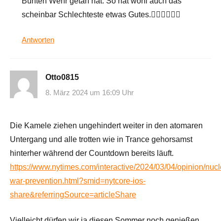
Bunten Wehr getan hat. So hat wohl auch das
scheinbar Schlechteste etwas Gutes.😵‍💫😵‍💫😵‍💫
Antworten
Otto0815
8. März 2024 um 16:09 Uhr
Die Kamele ziehen ungehindert weiter in den atomaren
Untergang und alle trotten wie in Trance gehorsamst
hinterher während der Countdown bereits läuft.
https://www.nytimes.com/interactive/2024/03/04/opinion/nucl
war-prevention.html?smid=nytcore-ios-
share&referringSource=articleShare
Vielleicht dürfen wir ja diesen Sommer noch genießen,