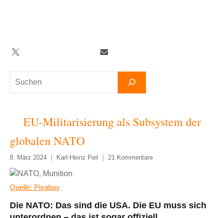
Zum
Inhalt
springen
Twitter
Facebook
YouTube
Telegram
Newsletter
Suchen
EU-Militarisierung als Subsystem der
globalen NATO
8. März 2024
Karl-Heinz Peil
21 Kommentare
Quelle: Pixabay
Die NATO: Das sind die USA. Die EU muss sich
unterordnen – das ist sogar offiziell