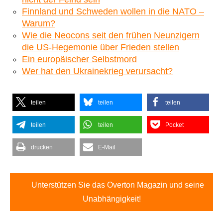
Finnland und Schweden wollen in die NATO –
Warum?
Wie die Neocons seit den frühen Neunzigern
die US-Hegemonie über Frieden stellen
Ein europäischer Selbstmord
Wer hat den Ukrainekrieg verursacht?
teilen
teilen
teilen
teilen
teilen
Pocket
drucken
E-Mail
Unterstützen Sie das Overton Magazin und seine
Unabhängigkeit!