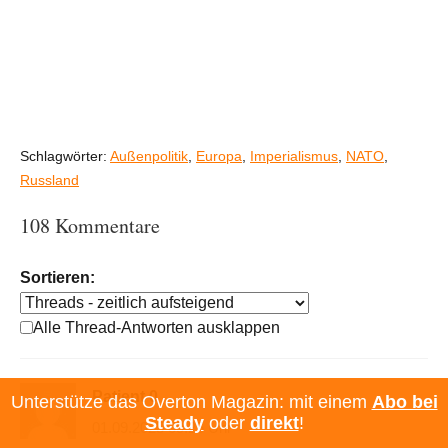
Schlagwörter:
Außenpolitik
,
Europa
,
Imperialismus
,
NATO
,
Russland
108 Kommentare
Sortieren:
Alle Thread-Antworten ausklappen
Patient 0
Unterstütze das Overton Magazin: mit einem
Abo bei
Steady
oder
direkt
!
01.09.2025 09:25 Uhr