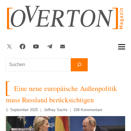
Zum
Inhalt
springen
Twitter
Facebook
YouTube
Telegram
Newsletter
Suchen
Eine neue europäische Außenpolitik
muss Russland berücksichtigen
1. September 2025
Jeffrey Sachs
108 Kommentare