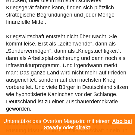
Brücken, über die im Ernstfall schweres
Kriegsgerät fahren kann, finden sich plötzlich
strategische Begründungen und jeder Menge
finanzielle Mittel.
Kriegswirtschaft entsteht nicht über Nacht. Sie
kommt leise. Erst als „Zeitenwende“, dann als
„Sondervermögen“, dann als „Kriegstüchtigkeit“,
dann als Arbeitsplatzsicherung und dann noch als
Infrastrukturprogramm. Und irgendwann merkt
man: Das ganze Land wird nicht mehr auf Frieden
ausgerichtet, sondern auf den nächsten Krieg
vorbereitet. Und viele Bürger in Deutschland sitzen
wie hypnotisierte Kaninchen vor der Schlange.
Deutschland ist zu einer Zuschauerdemokratie
geworden.
Unterstütze das Overton Magazin: mit einem
Abo bei
Nicht nur Rheinmetall profitiert. Der Geist der
Steady
oder
direkt
!
Rüstung frisst sich in die zivile Wirtschaft hinein. In