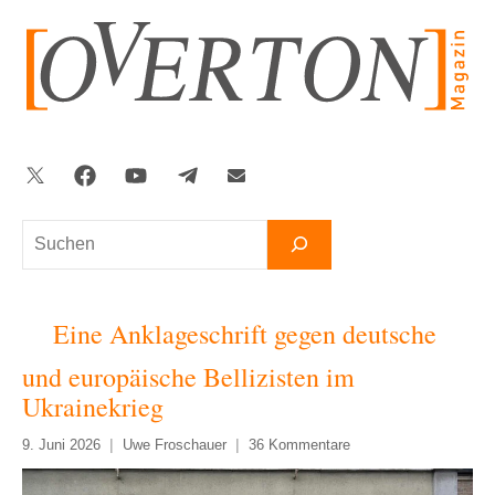
Zum
Inhalt
springen
Twitter
Facebook
YouTube
Telegram
Newsletter
Suchen
Eine Anklageschrift gegen deutsche
und europäische Bellizisten im
Ukrainekrieg
9. Juni 2026
Uwe Froschauer
36 Kommentare