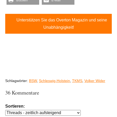
drucken
E-Mail
Unterstützen Sie das Overton Magazin und seine
Unabhängigkeit!
Schlagwörter:
BSW
,
Schleswig-Holstein
,
TKMS
,
Volker Wider
36 Kommentare
Sortieren: