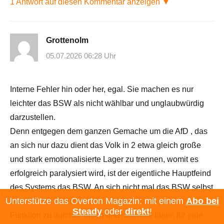
1 Antwort auf diesen Kommentar anzeigen ▼
Grottenolm
05.07.2026 06:28 Uhr
Interne Fehler hin oder her, egal. Sie machen es nur
leichter das BSW als nicht wählbar und unglaubwürdig
darzustellen.
Denn entgegen dem ganzen Gemache um die AfD , das
an sich nur dazu dient das Volk in 2 etwa gleich große
und stark emotionalisierte Lager zu trennen, womit es
erfolgreich paralysiert wird, ist der eigentliche Hauptfeind
des Systems das BSW. An sich nicht mal das BSW selbst
Unterstütze das Overton Magazin: mit einem
Abo bei
sondern die dahinter stehende Idee das System in seiner
Steady
oder
direkt
!
Funktion zu durchschauen und rationale Ideen für eine