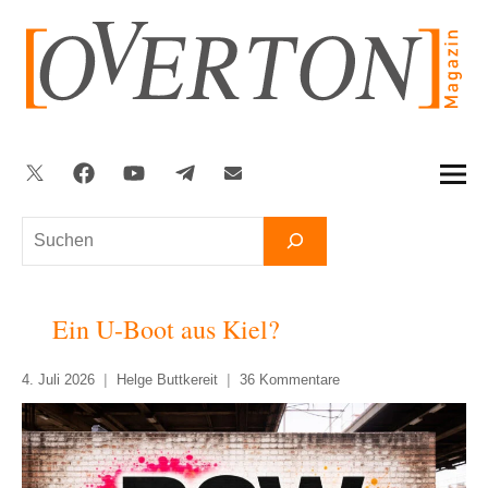
Zum
Inhalt
springen
Twitter
Facebook
YouTube
Telegram
Newsletter
Suchen
Ein U-Boot aus Kiel?
4. Juli 2026
Helge Buttkereit
36 Kommentare