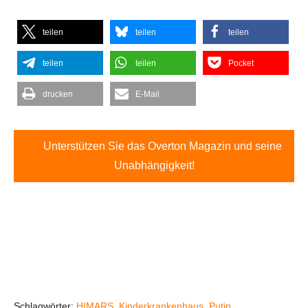
teilen
teilen
teilen
teilen
teilen
Pocket
drucken
E-Mail
Unterstützen Sie das Overton Magazin und seine
Unabhängigkeit!
Schlagwörter:
HIMARS
,
Kinderkrankenhaus
,
Putin
,