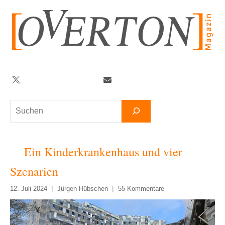
Zum
Inhalt
springen
Twitter
Facebook
YouTube
Telegram
Newsletter
Suchen
Ein Kinderkrankenhaus und vier
Szenarien
12. Juli 2024
Jürgen Hübschen
55 Kommentare