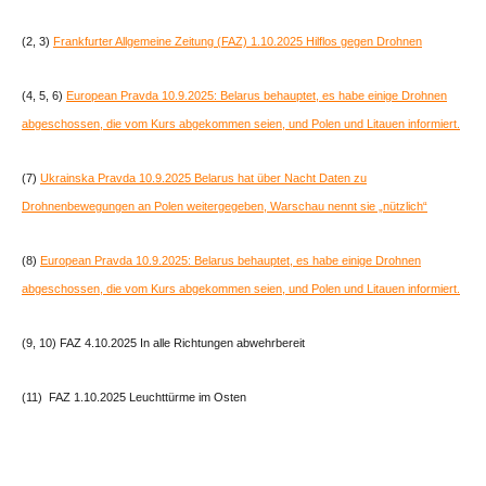
(2, 3)
Frankfurter Allgemeine Zeitung (FAZ) 1.10.2025 Hilflos gegen Drohnen
(4, 5, 6)
European Pravda 10.9.2025: Belarus behauptet, es habe einige Drohnen
abgeschossen, die vom Kurs abgekommen seien, und Polen und Litauen informiert.
(7)
Ukrainska Pravda 10.9.2025 Belarus hat über Nacht Daten zu
Drohnenbewegungen an Polen weitergegeben, Warschau nennt sie „nützlich“
(8)
European Pravda 10.9.2025: Belarus behauptet, es habe einige Drohnen
abgeschossen, die vom Kurs abgekommen seien, und Polen und Litauen informiert.
(9, 10) FAZ 4.10.2025 In alle Richtungen abwehrbereit
(11) FAZ 1.10.2025 Leuchttürme im Osten