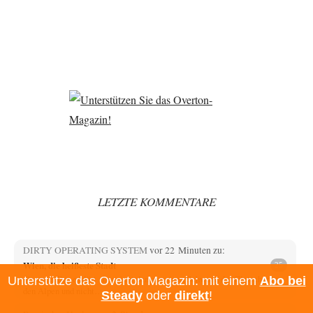
LETZTE KOMMENTARE
DIRTY OPERATING SYSTEM
vor 22 Minuten zu:
Wien, die heißeste Stadt
25
@yamxs Das erklärt aber nicht den massiven Schwund der Gletscher in
Unterstütze das Overton Magazin: mit einem
Abo bei
den Alpen und nicht…
Steady
oder
direkt
!