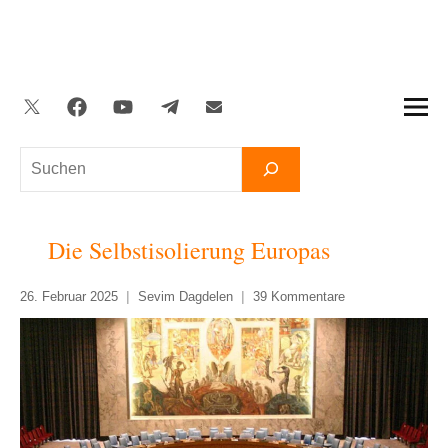
Zum
Inhalt
springen
Twitter
Facebook
YouTube
Telegram
Newsletter
Suchen
Die Selbstisolierung Europas
26. Februar 2025
Sevim Dagdelen
39 Kommentare